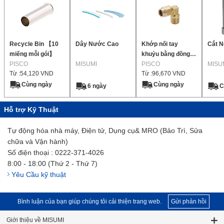
Recycle Bin 【10
Dây Nước Cao
Khớp nối tay
Cắt N
miếng mỗi gói】
khuỷu bằng đồng
PISCO
MISUMI
thau cho khả năng
PISCO
MISU
Từ :
54,120
VND
Từ :
96,670
VND
chống độc xạ
Cùng ngày
Cùng ngày
6 ngày
C
Hỗ trợ Kỹ Thuật
Tự động hóa nhà máy, Điện tử, Dụng cụ& MRO (Bảo Trì, Sửa
chữa và Vận hành)
Số điện thoại : 0222-371-4026
8:00 - 18:00 (Thứ 2 - Thứ 7)
Yêu Cầu kỹ thuật
Bình luận của bạn giúp chúng tôi cải thiện trang web.
Gửi phản hồi
Giới thiệu về MISUMI