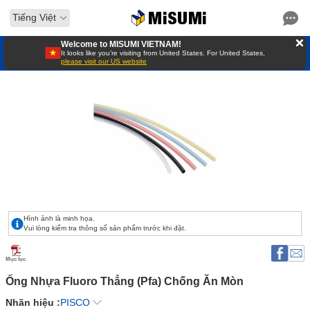
Tiếng Việt
Welcome to MISUMI VIETNAM!
It looks like you’re visiting from United States. For United States,
please visit our US website
Hình ảnh là minh họa.
Vui lòng kiểm tra thông số sản phẩm trước khi đặt.
Mục lục
Ống Nhựa Fluoro Thẳng (Pfa) Chống Ăn Mòn 
Nhãn hiệu :
PISCO