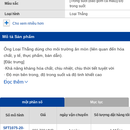
[Trong suốt (bao gồm cả màu)] Độ
Màu sắc
trong suốt
Loại hình
Loại Thẳng
Cho xem nhiều hơn
Mô tả Sản phẩm
Ống Loại Thẳng dùng cho môi trường ăn mòn (liên quan đến hóa
chất, y tế, thực phẩm, bán dẫn).
[Đặc trưng]
·Khả năng kháng hóa chất, chịu nhiệt, chịu thời tiết tuyệt vời
· Độ mịn bên trong, độ trong suốt và độ tinh khiết cao
[Ứng Dụng]
Đọc thêm
·Liên quan đến hóa chất, liên quan đến y tế, liên quan đến dược
phẩm, liên quan đến thực phẩm
một phần số
Mục lục
Giá
ngày vận chuyển
Số lượng đặt hàng tối
Số mô hình
SFT1075-20-