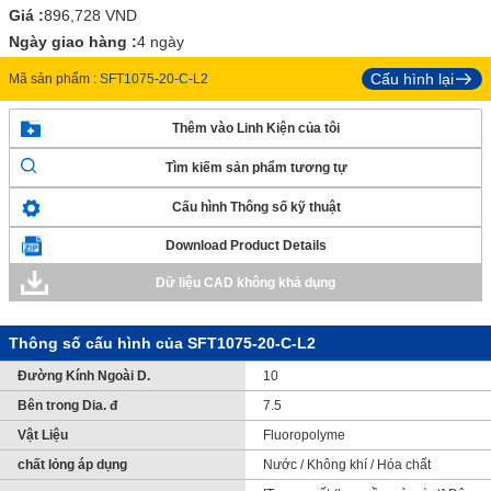
Giá :
896,728
VND
Ngày giao hàng :
4 ngày
Cấu hình lại
Mã sản phẩm :
SFT1075-20-C-L2
Thêm vào Linh Kiện của tôi
Tìm kiếm sản phẩm tương tự
Cấu hình Thông số kỹ thuật
Download Product Details
Dữ liệu CAD không khả dụng
Thông số cấu hình của SFT1075-20-C-L2
Đường Kính Ngoài D.
10
Bên trong Dia. đ
7.5
Vật Liệu
Fluoropolyme
chất lỏng áp dụng
Nước / Không khí / Hóa chất