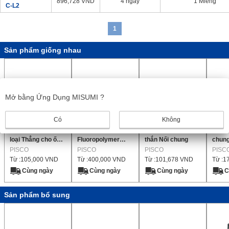
896,728
VND
4 ngày
1 Miếng
C-L2
1
Sản phẩm giống nhau
Mở bằng Ứng Dụng MISUMI ?
Có
Không
Nối chân không
Ống Nối
Loại nylon Thẳng
Đường
loại Thẳng cho ống
Fluoropolymer
thắn Nối chung
chun
chân không chung
PISCO
(FEP) (Thạch
PISCO
PISCO
Loại 
PISC
Từ :
105,000
VND
Từ :
400,000
VND
Từ :
101,678
VND
Từ :
1
Thẳng)
Cùng ngày
Cùng ngày
Cùng ngày
C
Sản phẩm bổ sung