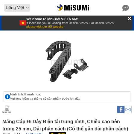
Tiếng Việt
Welcome to MISUMI VIETNAM!
It looks like you’re visiting from United States. For United States,
please visit our US website
Hình ảnh là minh họa.
Vui lòng kiểm tra thông số sản phẩm trước khi đặt.
Mục lục
Máng Cáp Đi Dây Điện tải trung bình, Chiều cao bên 
trong 25 mm, Dải phân cách (Có thể gắn dải phân cách) 