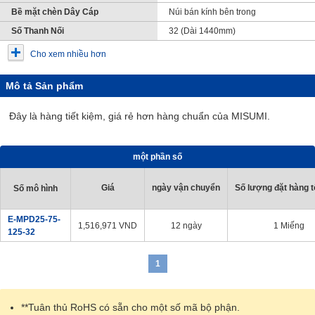
Bề mặt chèn Dây Cáp
Núi bán kính bên trong
Số Thanh Nối
32 (Dài 1440mm)
Cho xem nhiều hơn
Mô tả Sản phẩm
Đây là hàng tiết kiệm, giá rẻ hơn hàng chuẩn của MISUMI.
một phần số
Giá
ngày vận chuyển
Số lượng đặt hàng tố
Số mô hình
E-MPD25-75-
1,516,971
VND
12 ngày
1 Miếng
125-32
1
**Tuân thủ RoHS có sẵn cho một số mã bộ phận.