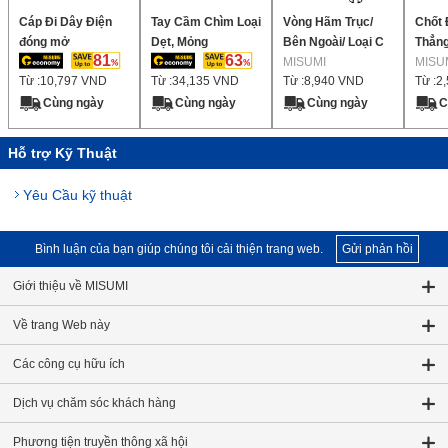
Cáp Đi Dây Điện
Tay Cầm Chìm Loại
Vòng Hãm Trục/
Chốt 
đóng mở
Dẹt, Mỏng
Bên Ngoài/ Loại C
Thẳn
81
63
MISUMI
MISU
Từ :
10,797
VND
Từ :
34,135
VND
Từ :
8,940
VND
Từ :
2
Cùng ngày
Cùng ngày
Cùng ngày
C
Hỗ trợ Kỹ Thuật
Yêu Cầu kỹ thuật
Bình luận của bạn giúp chúng tôi cải thiện trang web.
Gửi phản hồi
Giới thiệu về MISUMI
Về trang Web này
Các công cụ hữu ích
Dịch vụ chăm sóc khách hàng
Phương tiện truyền thông xã hội