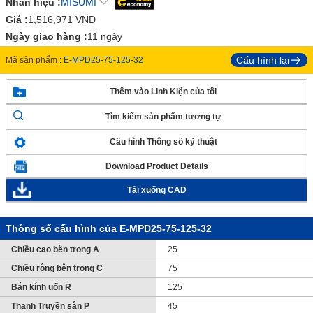
Nhãn hiệu :
MISUMI
Giá :
1,516,971
VND
Ngày giao hàng :
11 ngày
Cấu hình lại
Mã sản phẩm :
E-MPD25-75-125-32
Thêm vào Linh Kiện của tôi
Tìm kiếm sản phẩm tương tự
Cấu hình Thông số kỹ thuật
Download Product Details
Tải xuống CAD
Thông số cấu hình của E-MPD25-75-125-32
Chiều cao bên trong A
25
Chiều rộng bên trong C
75
Bán kính uốn R
125
Thanh Truyền sân P
45