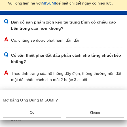
Vui lòng liên hệ với
MISUMI
để biết chi tiết ngày có hiệu lực.
Bạn có sản phẩm xích kéo tải trung bình có chiều cao
bên trong cao hơn không?
Có, chúng sẽ được phát hành dần dần.
Có cần thiết phải đặt dấu phân cách cho từng chuỗi kéo
không?
Theo tình trạng của hệ thống dây điện, thông thường nên đặt
một dải phân cách cho mỗi 2 hoặc 3 chuỗi.
Xích kéo của công ty bạn có thể thay thế xích kéo Igus
Mở bằng Ứng Dụng MISUMI ?
không?
Có
Không
Có, dòng sản phẩm này được so sánh với dòng Igus 2400 và
2500.