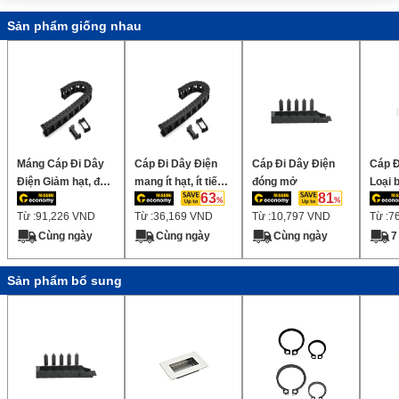
Sản phẩm giống nhau
Máng Cáp Đi Dây
Cáp Đi Dây Điện
Cáp Đi Dây Điện
Cáp Đ
Điện Giảm hạt, độ
mang ít hạt, ít tiếng
đóng mở
Loại b
63
81
ồn thấp, chiều cao
ồn, chiều cao bên
hoàn 
Từ :
91,226
VND
Từ :
36,169
VND
Từ :
10,797
VND
Từ :
7
bên trong 40mm
trong 30~50mm
(Có thể gắn phạm
(Có thể gắn bộ
Cùng ngày
Cùng ngày
Cùng ngày
7
vi cách)
chia)
Sản phẩm bổ sung