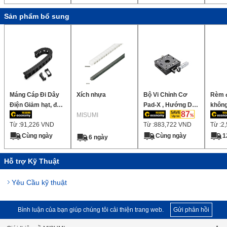
vi cách)
Sản phẩm bổ sung
Máng Cáp Đi Dây
Xích nhựa
Bộ Vi Chỉnh Cơ
Rèm đ
Điện Giảm hạt, độ
Pad-X , Hướng Dẫn
không
87
ồn thấp, chiều cao
MISUMI
Con Lăn Chữ Thập
loại 4
Từ :
91,226
VND
Từ :
883,722
VND
Từ :
2
bên trong 40mm
2,5°)
(Có thể gắn phạm
Cùng ngày
Cùng ngày
1
6 ngày
vi cách)
Hỗ trợ Kỹ Thuật
Yêu Cầu kỹ thuật
Bình luận của bạn giúp chúng tôi cải thiện trang web.
Gửi phản hồi