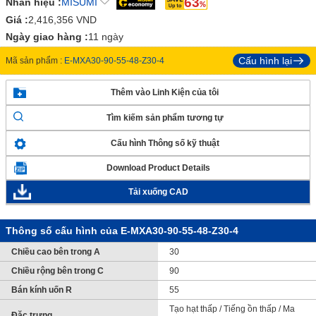
63
Nhãn hiệu :
MISUMI
Giá :
2,416,356
VND
Ngày giao hàng :
11 ngày
Cấu hình lại
Mã sản phẩm :
E-MXA30-90-55-48-Z30-4
Thêm vào Linh Kiện của tôi
Tìm kiếm sản phẩm tương tự
Cấu hình Thông số kỹ thuật
Download Product Details
Tải xuống CAD
Thông số cấu hình của E-MXA30-90-55-48-Z30-4
Chiều cao bên trong A
30
Chiều rộng bên trong C
90
Bán kính uốn R
55
Tạo hạt thấp / Tiếng ồn thấp / Ma
Đặc trưng