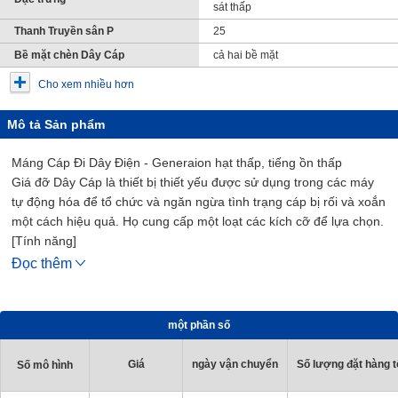
sát thấp
Thanh Truyền sân P
25
Bề mặt chèn Dây Cáp
cả hai bề mặt
Cho xem nhiều hơn
Mô tả Sản phẩm
Máng Cáp Đi Dây Điện - Generaion hạt thấp, tiếng ồn thấp
Giá đỡ Dây Cáp là thiết bị thiết yếu được sử dụng trong các máy
tự động hóa để tổ chức và ngăn ngừa tình trạng cáp bị rối và xoắn
một cách hiệu quả. Họ cung cấp một loạt các kích cỡ để lựa chọn.
[Tính năng]
- Chiều rộng bên trong Tối thiểu / Tối đa (mm.): 30 và 100
Đọc thêm
- Chiều rộng bên ngoài Tối thiểu / Tối đa (mm.): 46 và 116
- Bán kính uốn (mm.): 55, 75, 100, 125 và 150
- Số lượng liên kết (PCS.): có thể chọn từ 10 đến 65
một phần số
- Vật Liệu: PA+Sợi thủy tinh
[Ứng Dụng]
Giá
ngày vận chuyển
Số lượng đặt hàng tố
Số mô hình
Nó được sử dụng trong các máy tự động hóa để tổ chức và ngăn
ngừa các sự cố do cáp bị rối và xoắn.