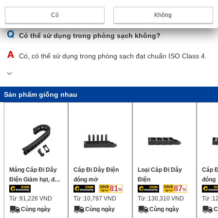
theo độ dài xích kéo cần thiết để lắp đặt.
Có
Không
Có thể sử dụng trong phòng sạch không?
Có, có thể sử dụng trong phòng sạch đạt chuẩn ISO Class 4.
Sản phẩm giống nhau
Máng Cáp Đi Dây
Cáp Đi Dây Điện
Loại Cáp Đi Dây
Cáp Đ
Điện Giảm hạt, độ
đóng mở
Điện
đóng
81
87
ồn thấp, chiều cao
Từ :
91,226
VND
Từ :
10,797
VND
Từ :
130,310
VND
Từ :
1
bên trong 40mm
(Có thể gắn phạm
Cùng ngày
Cùng ngày
Cùng ngày
C