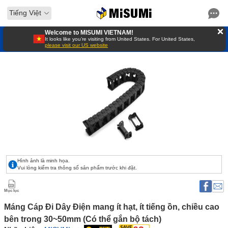
Tiếng Việt
Welcome to MISUMI VIETNAM!
It looks like you’re visiting from United States. For United States,
please visit our US website
Hình ảnh là minh họa.
Vui lòng kiểm tra thông số sản phẩm trước khi đặt.
Mục lục
Máng Cáp Đi Dây Điện mang ít hạt, ít tiếng ồn, chiều cao 
bên trong 30~50mm (Có thể gắn bộ tách) 