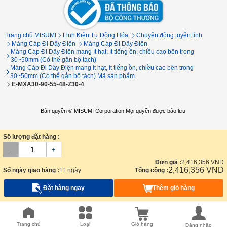
Trang chủ MISUMI
Linh Kiện Tự Động Hóa
Chuyển động tuyến tính
Máng Cáp Đi Dây Điện
Máng Cáp Đi Dây Điện
Máng Cáp Đi Dây Điện mang ít hạt, ít tiếng ồn, chiều cao bên trong
30~50mm (Có thể gắn bộ tách)
Máng Cáp Đi Dây Điện mang ít hạt, ít tiếng ồn, chiều cao bên trong
30~50mm (Có thể gắn bộ tách) Mã sản phẩm
E-MXA30-90-55-48-Z30-4
Bản quyền © MISUMI Corporation Mọi quyền được bảo lưu.
Số lượng đặt hàng :
-
+
Đơn giá :
2,416,356
VND
2,416,356
VND
Số ngày giao hàng :
11 ngày
Tổng cộng :
Đặt hàng ngay
Thêm giỏ hàng
Trang chủ
Loại
Giỏ hàng
Đăng nhập