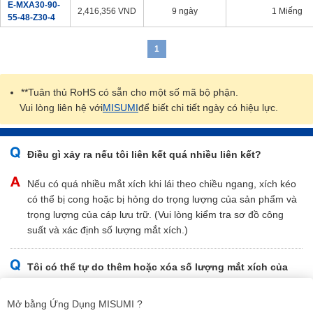
E-MXA30-90-
2,416,356
VND
9 ngày
1 Miếng
55-48-Z30-4
1
**Tuân thủ RoHS có sẵn cho một số mã bộ phận.
Vui lòng liên hệ với
MISUMI
để biết chi tiết ngày có hiệu lực.
Điều gì xảy ra nếu tôi liên kết quá nhiều liên kết?
Nếu có quá nhiều mắt xích khi lái theo chiều ngang, xích kéo
có thể bị cong hoặc bị hỏng do trọng lượng của sản phẩm và
trọng lượng của cáp lưu trữ. (Vui lòng kiểm tra sơ đồ công
suất và xác định số lượng mắt xích.)
Tôi có thể tự do thêm hoặc xóa số lượng mắt xích của
xích kéo không?
Mở bằng Ứng Dụng MISUMI ?
Có, số lượng mắt xích có thể được thêm vào hoặc xóa đi tùy