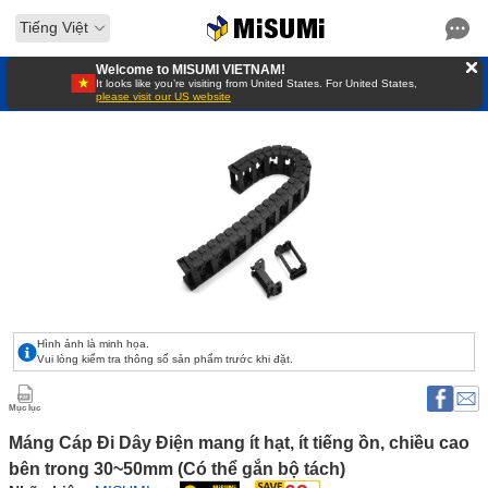
Tiếng Việt
Welcome to MISUMI VIETNAM!
It looks like you’re visiting from United States. For United States,
please visit our US website
Hình ảnh là minh họa.
Vui lòng kiểm tra thông số sản phẩm trước khi đặt.
Mục lục
Máng Cáp Đi Dây Điện mang ít hạt, ít tiếng ồn, chiều cao 
bên trong 30~50mm (Có thể gắn bộ tách) 