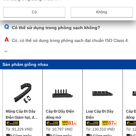
Có, số lượng mắt xích có thể được thêm vào hoặc xóa đi tùy
theo độ dài xích kéo cần thiết để lắp đặt.
Có
Không
Có thể sử dụng trong phòng sạch không?
Có, có thể sử dụng trong phòng sạch đạt chuẩn ISO Class 4.
Sản phẩm giống nhau
Máng Cáp Đi Dây
Cáp Đi Dây Điện
Loại Cáp Đi Dây
Cáp Đ
Điện Giảm hạt, độ
đóng mở
Điện
đóng
81
87
ồn thấp, chiều cao
Từ :
91,226
VND
Từ :
10,797
VND
Từ :
130,310
VND
Từ :
1
bên trong 40mm
(Có thể gắn phạm
Cùng ngày
Cùng ngày
Cùng ngày
C