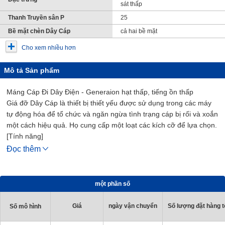
sát thấp
Thanh Truyền sân P
25
Bề mặt chèn Dây Cáp
cả hai bề mặt
Cho xem nhiều hơn
Mô tả Sản phẩm
Máng Cáp Đi Dây Điện - Generaion hạt thấp, tiếng ồn thấp
Giá đỡ Dây Cáp là thiết bị thiết yếu được sử dụng trong các máy
tự động hóa để tổ chức và ngăn ngừa tình trạng cáp bị rối và xoắn
một cách hiệu quả. Họ cung cấp một loạt các kích cỡ để lựa chọn.
[Tính năng]
- Chiều rộng bên trong Tối thiểu / Tối đa (mm.): 30 và 100
Đọc thêm
- Chiều rộng bên ngoài Tối thiểu / Tối đa (mm.): 46 và 116
- Bán kính uốn (mm.): 55, 75, 100, 125 và 150
- Số lượng liên kết (PCS.): có thể chọn từ 10 đến 65
một phần số
- Vật Liệu: PA+Sợi thủy tinh
[Ứng Dụng]
Giá
ngày vận chuyển
Số lượng đặt hàng tố
Số mô hình
Nó được sử dụng trong các máy tự động hóa để tổ chức và ngăn
ngừa các sự cố do cáp bị rối và xoắn.