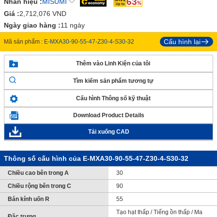
63
Nhãn hiệu :
MISUMI
Giá :
2,712,076
VND
Ngày giao hàng :
11 ngày
Cấu hình lại
Mã sản phẩm :
E-MXA30-90-55-47-Z30-4-S30-32
Thêm vào Linh Kiện của tôi
Tìm kiếm sản phẩm tương tự
Cấu hình Thông số kỹ thuật
Download Product Details
Tải xuống CAD
Thông số cấu hình của E-MXA30-90-55-47-Z30-4-S30-32
Chiều cao bên trong A
30
Chiều rộng bên trong C
90
Bán kính uốn R
55
Tạo hạt thấp / Tiếng ồn thấp / Ma
Đặc trưng