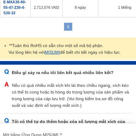
E-MXA30-90-
55-47-Z30-4-
2,712,076
VND
9 ngày
1 Miếng
S30-32
1
**Tuân thủ RoHS có sẵn cho một số mã bộ phận.
Vui lòng liên hệ với
MISUMI
để biết chi tiết ngày có hiệu lực.
Điều gì xảy ra nếu tôi liên kết quá nhiều liên kết?
Nếu có quá nhiều mắt xích khi lái theo chiều ngang, xích kéo
có thể bị cong hoặc bị hỏng do trọng lượng của sản phẩm và
trọng lượng của cáp lưu trữ. (Vui lòng kiểm tra sơ đồ công
suất và xác định số lượng mắt xích.)
Tôi có thể tự do thêm hoặc xóa số lượng mắt xích của
xích kéo không?
Mở bằng Ứng Dụng MISUMI ?