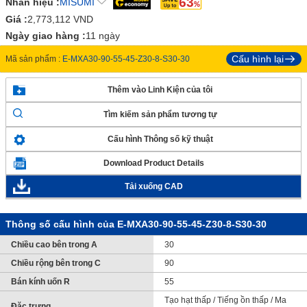
63
Nhãn hiệu :
MISUMI
Giá :
2,773,112
VND
Ngày giao hàng :
11 ngày
Cấu hình lại
Mã sản phẩm :
E-MXA30-90-55-45-Z30-8-S30-30
Thêm vào Linh Kiện của tôi
Tìm kiếm sản phẩm tương tự
Cấu hình Thông số kỹ thuật
Download Product Details
Tải xuống CAD
Thông số cấu hình của E-MXA30-90-55-45-Z30-8-S30-30
Chiều cao bên trong A
30
Chiều rộng bên trong C
90
Bán kính uốn R
55
Tạo hạt thấp / Tiếng ồn thấp / Ma
Đặc trưng