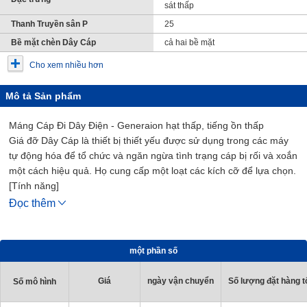
sát thấp
Thanh Truyền sân P
25
Bề mặt chèn Dây Cáp
cả hai bề mặt
Cho xem nhiều hơn
Mô tả Sản phẩm
Máng Cáp Đi Dây Điện - Generaion hạt thấp, tiếng ồn thấp
Giá đỡ Dây Cáp là thiết bị thiết yếu được sử dụng trong các máy
tự động hóa để tổ chức và ngăn ngừa tình trạng cáp bị rối và xoắn
một cách hiệu quả. Họ cung cấp một loạt các kích cỡ để lựa chọn.
[Tính năng]
- Chiều rộng bên trong Tối thiểu / Tối đa (mm.): 30 và 100
Đọc thêm
- Chiều rộng bên ngoài Tối thiểu / Tối đa (mm.): 46 và 116
- Bán kính uốn (mm.): 55, 75, 100, 125 và 150
- Số lượng liên kết (PCS.): có thể chọn từ 10 đến 65
một phần số
- Vật Liệu: PA+Sợi thủy tinh
[Ứng Dụng]
Giá
ngày vận chuyển
Số lượng đặt hàng tố
Số mô hình
Nó được sử dụng trong các máy tự động hóa để tổ chức và ngăn
ngừa các sự cố do cáp bị rối và xoắn.