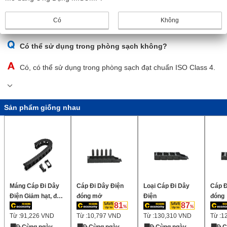
Có, số lượng mắt xích có thể được thêm vào hoặc xóa đi tùy
theo độ dài xích kéo cần thiết để lắp đặt.
Có
Không
Có thể sử dụng trong phòng sạch không?
Có, có thể sử dụng trong phòng sạch đạt chuẩn ISO Class 4.
Sản phẩm giống nhau
Máng Cáp Đi Dây
Cáp Đi Dây Điện
Loại Cáp Đi Dây
Cáp Đ
Điện Giảm hạt, độ
đóng mở
Điện
đóng
81
87
ồn thấp, chiều cao
Từ :
91,226
VND
Từ :
10,797
VND
Từ :
130,310
VND
Từ :
1
bên trong 40mm
(Có thể gắn phạm
Cùng ngày
Cùng ngày
Cùng ngày
C