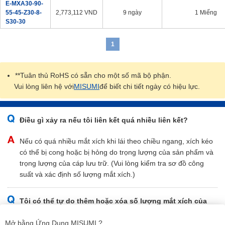
E-MXA30-90-
55-45-Z30-8-
2,773,112
VND
9 ngày
1 Miếng
S30-30
1
**Tuân thủ RoHS có sẵn cho một số mã bộ phận.
Vui lòng liên hệ với
MISUMI
để biết chi tiết ngày có hiệu lực.
Điều gì xảy ra nếu tôi liên kết quá nhiều liên kết?
Nếu có quá nhiều mắt xích khi lái theo chiều ngang, xích kéo
có thể bị cong hoặc bị hỏng do trọng lượng của sản phẩm và
trọng lượng của cáp lưu trữ. (Vui lòng kiểm tra sơ đồ công
suất và xác định số lượng mắt xích.)
Tôi có thể tự do thêm hoặc xóa số lượng mắt xích của
xích kéo không?
Mở bằng Ứng Dụng MISUMI ?