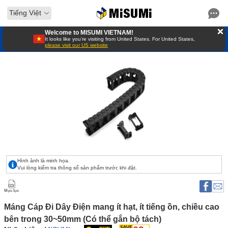
Tiếng Việt
Welcome to MISUMI VIETNAM!
It looks like you’re visiting from United States. For United States,
please visit our US website
Hình ảnh là minh họa.
Vui lòng kiểm tra thông số sản phẩm trước khi đặt.
Mục lục
Máng Cáp Đi Dây Điện mang ít hạt, ít tiếng ồn, chiều cao 
bên trong 30~50mm (Có thể gắn bộ tách) 