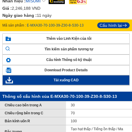
63
Nhãn hiệu :
MISUMI
Giá :
2,246,188
VND
Ngày giao hàng :
11 ngày
Cấu hình lại
Mã sản phẩm :
E-MXA30-70-100-39-Z30-8-S30-13
Thêm vào Linh Kiện của tôi
Tìm kiếm sản phẩm tương tự
Cấu hình Thông số kỹ thuật
Download Product Details
Tải xuống CAD
Thông số cấu hình của E-MXA30-70-100-39-Z30-8-S30-13
Chiều cao bên trong A
30
Chiều rộng bên trong C
70
Bán kính uốn R
100
Tạo hạt thấp / Tiếng ồn thấp / Ma
Đặc trưng