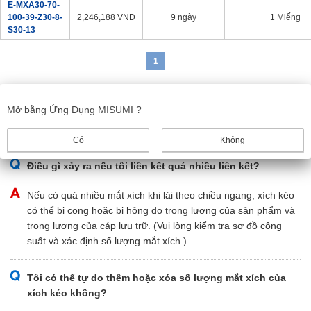
E-MXA30-70-
100-39-Z30-8-
2,246,188
VND
9 ngày
1 Miếng
S30-13
1
**Tuân thủ RoHS có sẵn cho một số mã bộ phận.
Mở bằng Ứng Dụng MISUMI ?
Vui lòng liên hệ với
MISUMI
để biết chi tiết ngày có hiệu lực.
Có
Không
Điều gì xảy ra nếu tôi liên kết quá nhiều liên kết?
Nếu có quá nhiều mắt xích khi lái theo chiều ngang, xích kéo
có thể bị cong hoặc bị hỏng do trọng lượng của sản phẩm và
trọng lượng của cáp lưu trữ. (Vui lòng kiểm tra sơ đồ công
suất và xác định số lượng mắt xích.)
Tôi có thể tự do thêm hoặc xóa số lượng mắt xích của
xích kéo không?