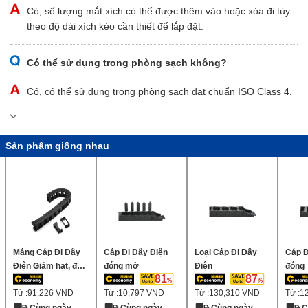
Có, số lượng mắt xích có thể được thêm vào hoặc xóa đi tùy
theo độ dài xích kéo cần thiết để lắp đặt.
Có thể sử dụng trong phòng sạch không?
Có, có thể sử dụng trong phòng sạch đạt chuẩn ISO Class 4.
Sản phẩm giống nhau
Máng Cáp Đi Dây
Cáp Đi Dây Điện
Loại Cáp Đi Dây
Cáp Đ
Điện Giảm hạt, độ
đóng mở
Điện
đóng
81
87
ồn thấp, chiều cao
Từ :
91,226
VND
Từ :
10,797
VND
Từ :
130,310
VND
Từ :
1
bên trong 40mm
(Có thể gắn phạm
Cùng ngày
Cùng ngày
Cùng ngày
C