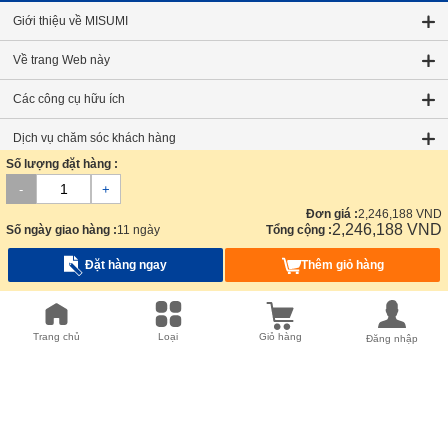
Giới thiệu về MISUMI
Về trang Web này
Các công cụ hữu ích
Dịch vụ chăm sóc khách hàng
Số lượng đặt hàng :
Phương tiện truyền thông xã hội
-
+
Đơn giá :
2,246,188
VND
Liên hệ MISUMI
2,246,188
VND
Số ngày giao hàng :
11 ngày
Tổng cộng :
Đặt hàng/ Báo giá
Đặt hàng ngay
Thêm giỏ hàng
Tìm theo Danh mục
Trang chủ
Loại
Giỏ hàng
Đăng nhập
Quốc gia/Vùng miền/Ngôn ngữ
Chế độ xem
:
Di động
|
Máy tính