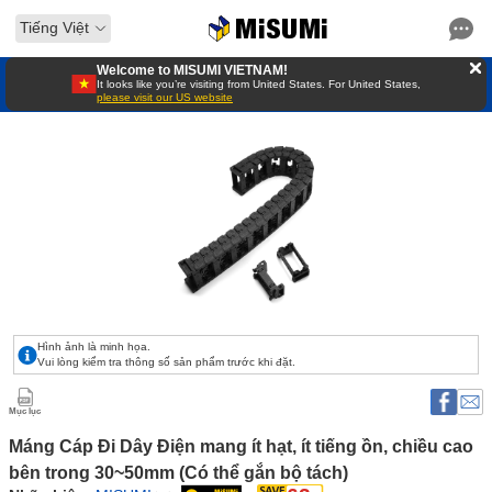
Tiếng Việt
Welcome to MISUMI VIETNAM!
It looks like you’re visiting from United States. For United States,
please visit our US website
Hình ảnh là minh họa.
Vui lòng kiểm tra thông số sản phẩm trước khi đặt.
Mục lục
Máng Cáp Đi Dây Điện mang ít hạt, ít tiếng ồn, chiều cao 
bên trong 30~50mm (Có thể gắn bộ tách) 