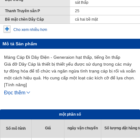
sát thấp
Thanh Truyền sân P
25
Bề mặt chèn Dây Cáp
cả hai bề mặt
Cho xem nhiều hơn
Mô tả Sản phẩm
Máng Cáp Đi Dây Điện - Generaion hạt thấp, tiếng ồn thấp
Giá đỡ Dây Cáp là thiết bị thiết yếu được sử dụng trong các máy
tự động hóa để tổ chức và ngăn ngừa tình trạng cáp bị rối và xoắn
một cách hiệu quả. Họ cung cấp một loạt các kích cỡ để lựa chọn.
[Tính năng]
- Chiều rộng bên trong Tối thiểu / Tối đa (mm.): 30 và 100
Đọc thêm
- Chiều rộng bên ngoài Tối thiểu / Tối đa (mm.): 46 và 116
- Bán kính uốn (mm.): 55, 75, 100, 125 và 150
- Số lượng liên kết (PCS.): có thể chọn từ 10 đến 65
một phần số
- Vật Liệu: PA+Sợi thủy tinh
[Ứng Dụng]
Giá
ngày vận chuyển
Số lượng đặt hàng tố
Số mô hình
Nó được sử dụng trong các máy tự động hóa để tổ chức và ngăn
ngừa các sự cố do cáp bị rối và xoắn.