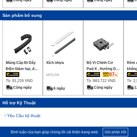
vi cách)
Sản phẩm bổ sung
Máng Cáp Đi Dây
Xích nhựa
Bộ Vi Chỉnh Cơ
Rèm đ
Điện Giảm hạt, độ
Pad-X , Hướng Dẫn
không
87
ồn thấp, chiều cao
MISUMI
Con Lăn Chữ Thập
loại 4
Từ :
91,226
VND
Từ :
883,722
VND
Từ :
2
bên trong 40mm
2,5°)
(Có thể gắn phạm
Cùng ngày
Cùng ngày
1
6 ngày
vi cách)
Hỗ trợ Kỹ Thuật
Yêu Cầu kỹ thuật
Bình luận của bạn giúp chúng tôi cải thiện trang web.
Gửi phản hồi