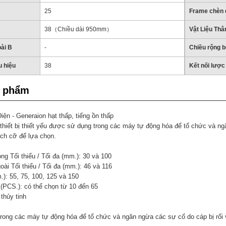
25
Frame chèn 
38（Chiều dài 950mm）
Vật Liệu Thâ
ài B
-
Chiều rộng b
u hiệu
38
Kết nối lược
n phẩm
ện - Generaion hạt thấp, tiếng ồn thấp
thiết bị thiết yếu được sử dụng trong các máy tự động hóa để tổ chức và ngă
ích cỡ để lựa chọn.
ong Tối thiểu / Tối đa (mm.): 30 và 100
oài Tối thiểu / Tối đa (mm.): 46 và 116
.): 55, 75, 100, 125 và 150
 (PCS.): có thể chọn từ 10 đến 65
thủy tinh
ong các máy tự động hóa để tổ chức và ngăn ngừa các sự cố do cáp bị rối 