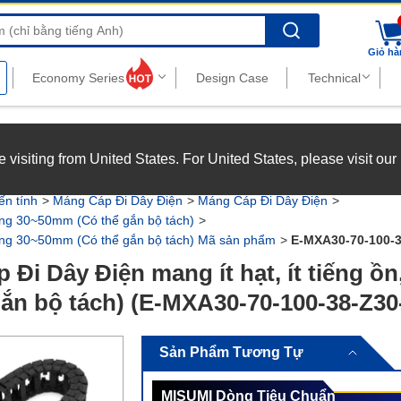
Search
Giỏ hà
nghiệp với chế độ đãi ngộ hấp dẫn.
Xem chi tiết
’re visiting from United States. For United States, please visit ou
joy top-tier benefits at MISUMI Vietnam.
See more
ến tính
Máng Cáp Đi Dây Điện
Máng Cáp Đi Dây Điện
rong 30~50mm (Có thể gắn bộ tách)
trong 30~50mm (Có thể gắn bộ tách) Mã sản phẩm
E-MXA30-70-100-3
 Đi Dây Điện mang ít hạt, ít tiếng ồ
gắn bộ tách) (E-MXA30-70-100-38-Z30
Sản Phẩm Tương Tự
MISUMI Dòng Tiêu Chuẩn