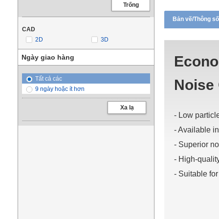
Trống
Bản vẽ/Thông số
CAD
2D
3D
Ngày giao hàng
Econo
Tất cả các
Noise 
9 ngày hoặc ít hơn
Xa lạ
- Low particl
- Available i
- Superior no
- High-quali
- Suitable fo