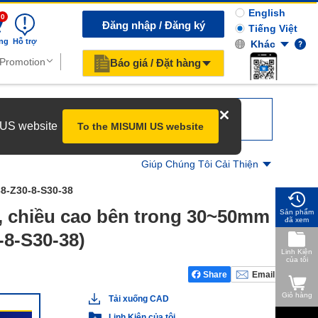
English
0
Đăng nhập / Đăng ký
Tiếng Việt
ng
Hỗ trợ
Khác
Báo giá / Đặt hàng
r US website
To the MISUMI US website
Giúp Chúng Tôi Cải Thiện
8-Z30-8-S30-38
n, chiều cao bên trong 30~50mm 
Sản phẩm
đã xem
-8-S30-38)
Linh Kiện
của tôi
Share
Email
Giỏ hàng
Tải xuống CAD
Linh Kiện của tôi