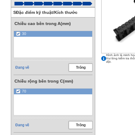
SĐặc điểm kỹ thuật/Kích thước
Chiều cao bên trong A(mm)
30
Hình ảnh là minh họ
Vui lòng kiểm tra th
đặt.
Đang vẽ
Trống
Chiều rộng bên trong C(mm)
70
Đang vẽ
Trống