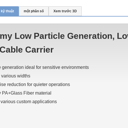
 kỹ thuật
một phần số
Xem trước 3D
my Low Particle Generation, L
Cable Carrier
e generation ideal for sensitive environments
n various widths
ise reduction for quieter operations
ty PA+Glass Fiber material
r various custom applications