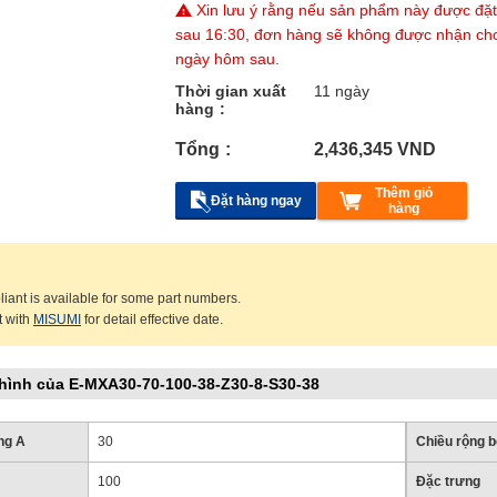
Xin lưu ý rằng nếu sản phẩm này được đặ
sau 16:30, đơn hàng sẽ không được nhận ch
ngày hôm sau.
Thời gian xuất
11 ngày
hàng
Tổng
2,436,345
VND
Thêm giỏ
Đặt hàng ngay
hàng
ant is available for some part numbers.
t with
MISUMI
for detail effective date.
hình của E-MXA30-70-100-38-Z30-8-S30-38
ng A
30
Chiều rộng b
100
Đặc trưng