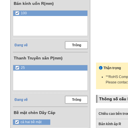
Bán kính uốn R(mm)
100
Đang vẽ
Trống
Thanh Truyền sân P(mm)
25
Thận trọng
**RoHS Compli
Please contac
Thông số cấu 
Đang vẽ
Trống
Bề mặt chèn Dây Cáp
Chiều cao bên tro
cả hai bề mặt
Bán kính áp R