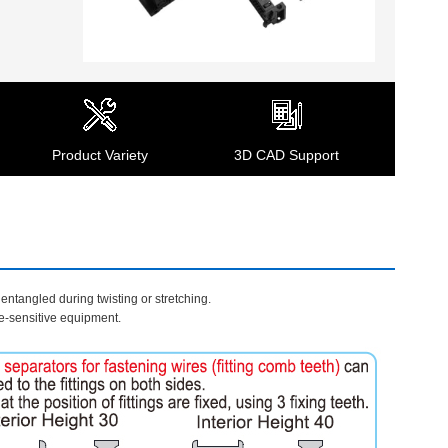
Product Variety
3D CAD Support
entangled during twisting or stretching.
se-sensitive equipment.