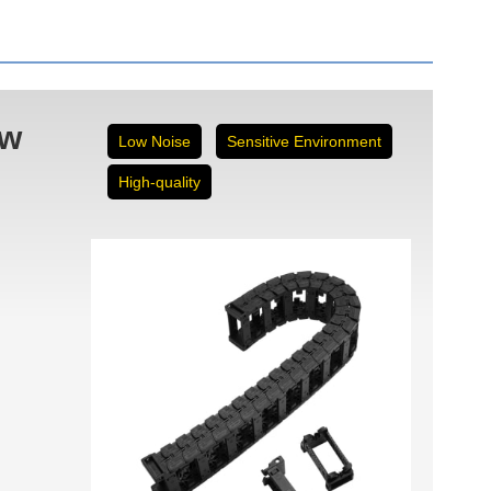
ow
Low Noise
Sensitive Environment
High-quality