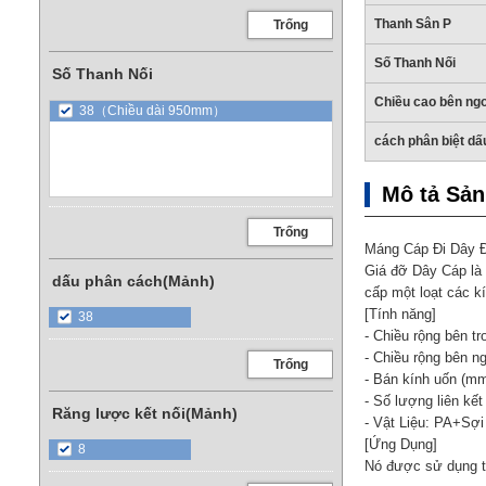
Thanh Sân P
Trống
Số Thanh Nối
Số Thanh Nối
Chiều cao bên ngo
38（Chiều dài 950mm）
cách phân biệt dấ
Mô tả Sả
Trống
Máng Cáp Đi Dây Đi
Giá đỡ Dây Cáp là 
dấu phân cách(Mảnh)
cấp một loạt các k
[Tính năng]
38
- Chiều rộng bên tr
- Chiều rộng bên ng
Trống
- Bán kính uốn (mm
- Số lượng liên kết
Răng lược kết nối(Mảnh)
- Vật Liệu: PA+Sợi 
[Ứng Dụng]
8
Nó được sử dụng tr