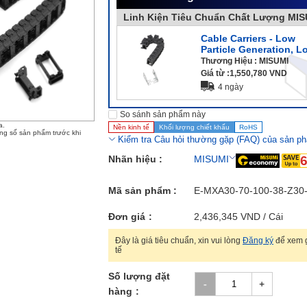
Linh Kiện Tiêu Chuẩn Chất Lượng MI
Cable Carriers - Low
Particle Generation, L
Noise
Thương Hiệu :
MISUMI
Giá từ :
1,550,780
VND
4 ngày
So sánh sản phẩm này
a.
Nền kinh tế
Khối lượng chiết khấu
RoHS
ông số sản phẩm trước khi
Kiểm tra Câu hỏi thường gặp (FAQ) của sản ph
Nhãn hiệu :
MISUMI
Mã sản phẩm :
E-MXA30-70-100-38-Z30-
Đơn giá
2,436,345
VND
/ Cái
Đây là giá tiêu chuẩn, xin vui lòng
Đăng ký
để xem g
tế
Số lượng đặt
hàng