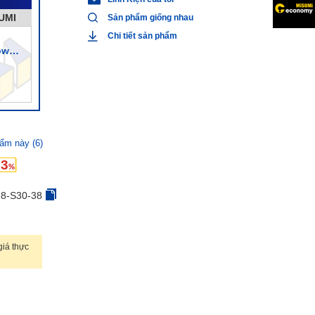
SUMI
Sản phẩm giống nhau
Chi tiết sản phẩm
ow
ẩm này (6)
63
8-S30-38
iá thực