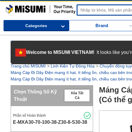
MiSUMi
Brand
Categories
[Tuyển dụng] Gia nhập MISUMI Việt Nam! Nắm bắt cơ hội bứt phá sự 
Welcome to MISUMI VIETNAM!
It looks like you
[Recruitment] We're hiring! Grab your ultimate career opportunity & en
Trang chủ MISUMI
Linh Kiện Tự Động Hóa
Chuyển động tuy
Máng Cáp Đi Dây Điện mang ít hạt, ít tiếng ồn, chiều cao bên t
Máng Cáp Đi Dây Điện mang ít hạt, ít tiếng ồn, chiều cao bên 
Máng Cáp
Chọn Thông Số Kỹ
Xóa Tất
(Có thể 
Cả
Thuật
Phần số Hoàn thành
E-MXA30-70-100-38-Z30-8-S30-38