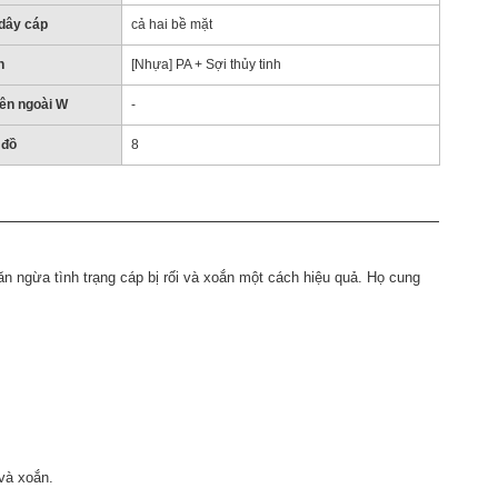
dây cáp
cả hai bề mặt
n
[Nhựa] PA + Sợi thủy tinh
ên ngoài W
-
 đồ
8
n ngừa tình trạng cáp bị rối và xoắn một cách hiệu quả. Họ cung
và xoắn.