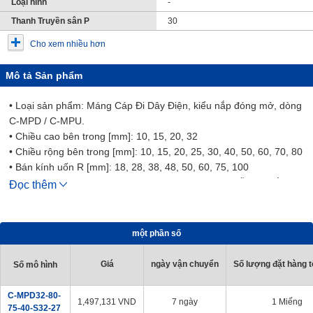
Loại hình
-
Thanh Truyền sân P
30
Cho xem nhiều hơn
Mô tả Sản phẩm
• Loại sản phẩm: Máng Cáp Đi Dây Điện, kiểu nắp đóng mở, dòng
C-MPD / C-MPU.
• Chiều cao bên trong [mm]: 10, 15, 20, 32
• Chiều rộng bên trong [mm]: 10, 15, 20, 25, 30, 40, 50, 60, 70, 80
• Bán kính uốn R [mm]: 18, 28, 38, 48, 50, 60, 75, 100
• Giá đỡ Dây Cáp được thiết kế để ngăn ngừa dây dẫn bị xoắn,
Đọc thêm
kéo căng và rối do chuyển động của thiết bị. Nó hỗ trợ và dẫn
hướng nhiều dây cáp được kết nối với các bộ phận chuyển động
tuyến tính một cách hiệu quả.
một phần số
・ Đây là sản phẩm tiết kiệm; Giá rẻ hơn sản phẩm tiêu chuẩn của
MISUMI.
Giá
ngày vận chuyển
Số lượng đặt hàng tố
Số mô hình
C-MPD32-80-
1,497,131
VND
7 ngày
1 Miếng
75-40-S32-27