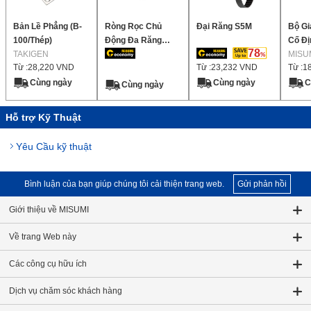
Bản Lề Phẳng (B-
Ròng Rọc Chủ
Đại Răng S5M
Bộ Gi
100/Thép)
Động Đa Răng
Cố Đị
78
TAKIGEN
xoắn cao/S5M
MISU
Từ :
28,220
VND
Từ :
23,232
VND
Từ :
1
Cùng ngày
Cùng ngày
C
Cùng ngày
Hỗ trợ Kỹ Thuật
Yêu Cầu kỹ thuật
Bình luận của bạn giúp chúng tôi cải thiện trang web.
Gửi phản hồi
Giới thiệu về MISUMI
Về trang Web này
Các công cụ hữu ích
Dịch vụ chăm sóc khách hàng