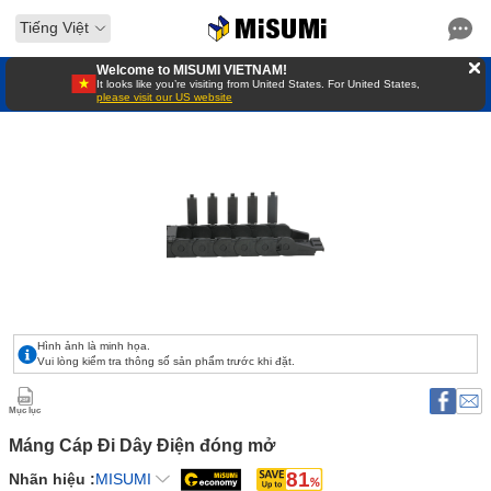
Tiếng Việt
Welcome to MISUMI VIETNAM!
It looks like you’re visiting from United States. For United States,
please visit our US website
Hình ảnh là minh họa.
Vui lòng kiểm tra thông số sản phẩm trước khi đặt.
Mục lục
Máng Cáp Đi Dây Điện đóng mở 
81
Nhãn hiệu :
MISUMI