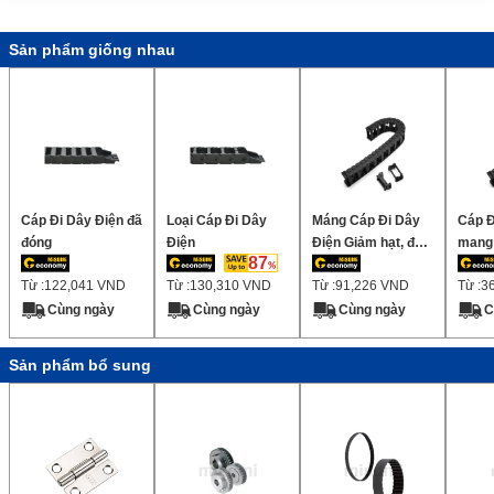
Sản phẩm giống nhau
Cáp Đi Dây Điện đã
Loại Cáp Đi Dây
Máng Cáp Đi Dây
Cáp Đ
đóng
Điện
Điện Giảm hạt, độ
mang í
87
ồn thấp, chiều cao
ồn, c
Từ :
122,041
VND
Từ :
130,310
VND
Từ :
91,226
VND
Từ :
3
bên trong 40mm
tron
(Có thể gắn phạm
(Có t
Cùng ngày
Cùng ngày
Cùng ngày
C
vi cách)
chia)
Sản phẩm bổ sung