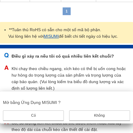
1
**Tuân thủ RoHS có sẵn cho một số mã bộ phận.
Vui lòng liên hệ với
MISUMI
để biết chi tiết ngày có hiệu lực.
Điều gì xảy ra nếu tôi có quá nhiều liên kết chuỗi?
Khi chạy theo chiều ngang, xích kéo có thể bị uốn cong hoặc
hư hỏng do trọng lượng của sản phẩm và trọng lượng của
cáp bảo quản. (Vui lòng kiểm tra biểu đồ dung lượng và xác
định số lượng liên kết.)
Mở bằng Ứng Dụng MISUMI ?
Có thể tự do thêm hoặc xóa số lượng liên kết trong
chuỗi kéo không?
Có
Không
Có, số lượng liên kết chuỗi có thể được thêm hoặc xóa tùy
theo độ dài của chuỗi kéo cần thiết để cài đặt.