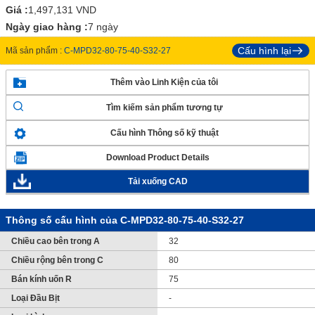
Giá :
1,497,131
VND
Ngày giao hàng :
7 ngày
Cấu hình lại
Mã sản phẩm :
C-MPD32-80-75-40-S32-27
Thêm vào Linh Kiện của tôi
Tìm kiếm sản phẩm tương tự
Cấu hình Thông số kỹ thuật
Download Product Details
Tải xuống CAD
Thông số cấu hình của C-MPD32-80-75-40-S32-27
Chiều cao bên trong A
32
Chiều rộng bên trong C
80
Bán kính uốn R
75
Loại Đầu Bịt
-