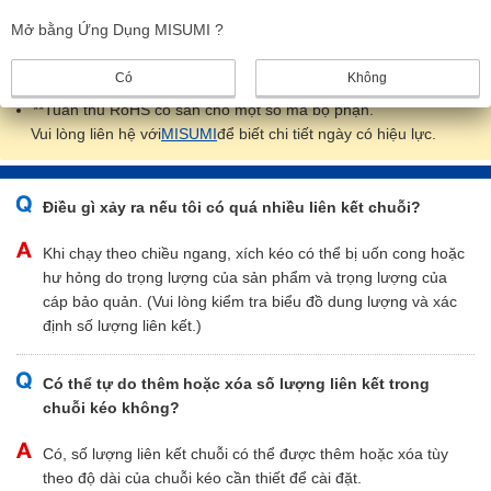
Mở bằng Ứng Dụng MISUMI ?
1
Có
Không
**Tuân thủ RoHS có sẵn cho một số mã bộ phận.
Vui lòng liên hệ với
MISUMI
để biết chi tiết ngày có hiệu lực.
Điều gì xảy ra nếu tôi có quá nhiều liên kết chuỗi?
Khi chạy theo chiều ngang, xích kéo có thể bị uốn cong hoặc
hư hỏng do trọng lượng của sản phẩm và trọng lượng của
cáp bảo quản. (Vui lòng kiểm tra biểu đồ dung lượng và xác
định số lượng liên kết.)
Có thể tự do thêm hoặc xóa số lượng liên kết trong
chuỗi kéo không?
Có, số lượng liên kết chuỗi có thể được thêm hoặc xóa tùy
theo độ dài của chuỗi kéo cần thiết để cài đặt.