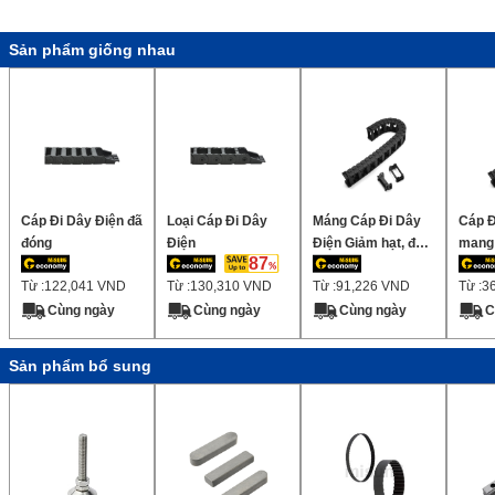
Sản phẩm giống nhau
Cáp Đi Dây Điện đã
Loại Cáp Đi Dây
Máng Cáp Đi Dây
Cáp Đ
đóng
Điện
Điện Giảm hạt, độ
mang í
87
ồn thấp, chiều cao
ồn, c
Từ :
122,041
VND
Từ :
130,310
VND
Từ :
91,226
VND
Từ :
3
bên trong 40mm
tron
(Có thể gắn phạm
(Có t
Cùng ngày
Cùng ngày
Cùng ngày
C
vi cách)
chia)
Sản phẩm bổ sung