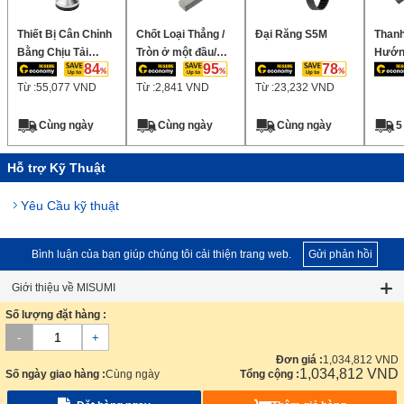
Thiết Bị Cân Chỉnh
Chốt Loại Thẳng /
Đại Răng S5M
Thanh
Bằng Chịu Tải
Tròn ở một đầu/
Hướng
84
95
78
Trọng Cao Bằng
Tròn ở cả hai đầu
chuẩn
Từ :
55,077
VND
Từ :
2,841
VND
Từ :
23,232
VND
Cao Su Chống
ROHS
Trượt
Cùng ngày
Cùng ngày
Cùng ngày
5
Hỗ trợ Kỹ Thuật
Yêu Cầu kỹ thuật
Bình luận của bạn giúp chúng tôi cải thiện trang web.
Gửi phản hồi
Giới thiệu về MISUMI
Số lượng đặt hàng :
Về trang Web này
-
+
Các công cụ hữu ích
Đơn giá :
1,034,812
VND
1,034,812
VND
Số ngày giao hàng :
Cùng ngày
Tổng cộng :
Dịch vụ chăm sóc khách hàng