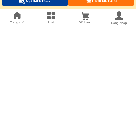
Đặt hàng ngay
Thêm giỏ hàng
Phương tiện truyền thông xã hội
Liên hệ MISUMI
Trang chủ
Loại
Giỏ hàng
Đăng nhập
Đặt hàng/ Báo giá
Tìm theo Danh mục
Quốc gia/Vùng miền/Ngôn ngữ
Chế độ xem
:
Di động
|
Máy tính
Trang chủ MISUMI
Linh Kiện Tự Động Hóa
Chuyển động tuyến tính
Máng Cáp Đi Dây Điện
Máng Cáp Đi Dây Điện
Máng Cáp Đi Dây Điện đóng mở
Máng Cáp Đi Dây Điện đóng mở Mã sản phẩm
C-MPD32-80-75-32