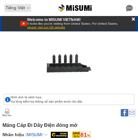
Tiếng Việt
Welcome to MISUMI VIETNAM!
It looks like you’re visiting from United States. For United States,
please visit our US website
Hình ảnh là minh họa.
Vui lòng kiểm tra thông số sản phẩm trước khi đặt.
Mục lục
Máng Cáp Đi Dây Điện đóng mở 
81
Nhãn hiệu :
MISUMI