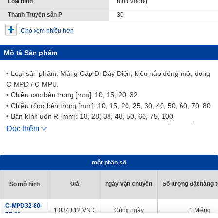
Loại hình
hình Vuông
Thanh Truyền sân P
30
Cho xem nhiều hơn
Mô tả Sản phẩm
• Loại sản phẩm: Máng Cáp Đi Dây Điện, kiểu nắp đóng mở, dòng
C-MPD / C-MPU.
• Chiều cao bên trong [mm]: 10, 15, 20, 32
• Chiều rộng bên trong [mm]: 10, 15, 20, 25, 30, 40, 50, 60, 70, 80
• Bán kính uốn R [mm]: 18, 28, 38, 48, 50, 60, 75, 100
• Giá đỡ Dây Cáp được thiết kế để ngăn ngừa dây dẫn bị xoắn,
Đọc thêm
kéo căng và rối do chuyển động của thiết bị. Nó hỗ trợ và dẫn
hướng nhiều dây cáp được kết nối với các bộ phận chuyển động
tuyến tính một cách hiệu quả.
một phần số
・ Đây là sản phẩm tiết kiệm; Giá rẻ hơn sản phẩm tiêu chuẩn của
MISUMI.
Giá
ngày vận chuyển
Số lượng đặt hàng tố
Số mô hình
C-MPD32-80-
1,034,812
VND
Cùng ngày
1 Miếng
75-32