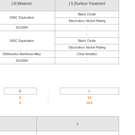
[ M ]Material
[ S ]Surface Treatment
Black Oxide
S45C Equivalent
Electroless Nickel Plating
SUS304
-
-
S45C Equivalent
Black Oxide
Electroless Nickel Plating
2000series Aluminum Alloy
Clear Anodize
SUS304
-
-
D
L
-
5
10
-
5
10.5
L