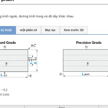
g kính ngoài, đường kính trong và độ dày khác nhau.
 kỹ thuật
một phần số
Mục lục
Xem trước 3D
 ~ 0.2
or Less