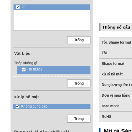
20
Thông số cấu 
Trống
Tôi. Shape format
Vật Liệu
Tôi.
Thép không gỉ
Shape format
SUS304
xử lý bề mặt
Trống
Dung lượng lớn / c
Đơn vị mua hàng
xử lý bề mặt
hard mode
Không cung cấp
RoHS
Trống
Mô tả Sả