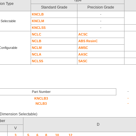
Type
tion Type
Standard Grade
Precision Grade
KNCLB
-
 Selectable
KNCLM
-
KN
CLSS
-
N
CLC
ACSC
NCLB
ABS ResinC
Configurable
NCLM
AMSC
NCLA
AASC
NCLSS
SASC
-
Part Number
-
KNCLB3
-
NCLB3
Dimension Selectable)
ber
D
V
3
5
6
8
10
12