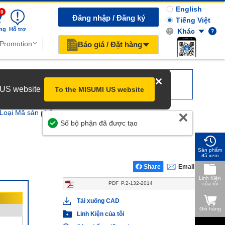
English
0
Đăng nhập / Đăng ký
Tiếng Việt
ng
Hỗ trợ
Khác
Báo giá / Đặt hàng
r US website
To the MISUMI US website
Loại Mã sản phẩm
Giúp Chúng Tôi Cải Thiện
Sản phẩm
đã xem
Share
Email
Linh Kiện
PDF
P.2-132-2014
của tôi
Tải xuống CAD
Giỏ hàng
Linh Kiện của tôi