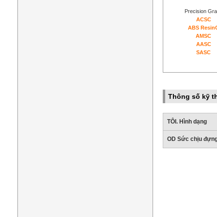
Precision Gr
ACSC
ABS Resin
AMSC
AAS
C
SASC
Thông số kỹ t
TÔI. Hình dạng
OD Sức chịu đựn