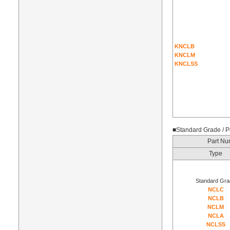
KNCLB
KNCLM
KNCLSS
■Standard Grade / P
Part Nu
Type
Standard Gra
NCLC
NCLB
N
CLM
NCLA
NCLSS