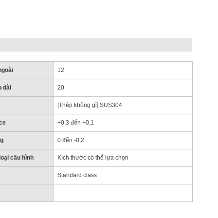
ngoài
12
 dài
20
[Thép không gỉ] SUS304
ce
+0,3 đến +0,1
g
0 đến -0,2
oại cấu hình
Kích thước có thể lựa chọn
Standard class
-