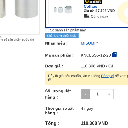
Collars
Giá từ :
17,703
VND
Cùng ngày
So sánh sản phẩm này
Khối lượng chiết khấu
a.
ông số sản phẩm trước khi
Nhãn hiệu :
MISUMI
Mã sản phẩm :
KNCLSS5-12-20
Đơn giá
110,308
VND
/ Cái
Đây là giá tiêu chuẩn, xin vui lòng
Đăng ký
để xem g
tế
Số lượng đặt
hàng
Thời gian xuất
4 ngày
hàng
Tổng
110,308
VND