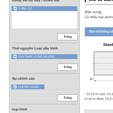
Dung sai độ dày / chiều dài
0 đến -0,1
[Đặc trưng]
Có nhiều loại đườn
Bản vẽ/Thông số
Trống
Thứ nguyên Loại cấu hình
Kích thước có thể lựa chọn
Trống
Sự chính xác
Lớp tiêu chuẩn
* D=16 or Less: C0.1
Trống
D=20 or More: C0.5 
loại hình