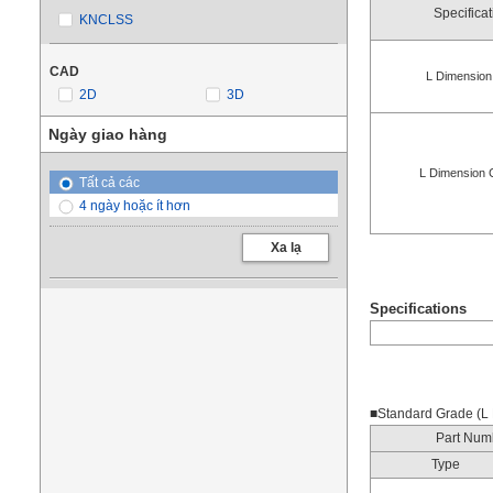
Specifica
KNCLSS
CAD
L Dimension
2D
3D
Ngày giao hàng
L Dimension 
Tất cả các
4 ngày hoặc ít hơn
Xa lạ
Specifications
■Standard Grade (L 
Part Num
Type