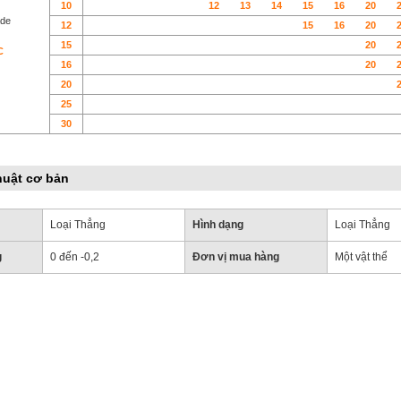
10
1
2
13
14
15
16
20
ade
12
15
16
20
15
20
C
16
20
20
25
30
huật cơ bản
Loại Thẳng
Hình dạng
Loại Thẳng
g
0 đến -0,2
Đơn vị mua hàng
Một vật thể