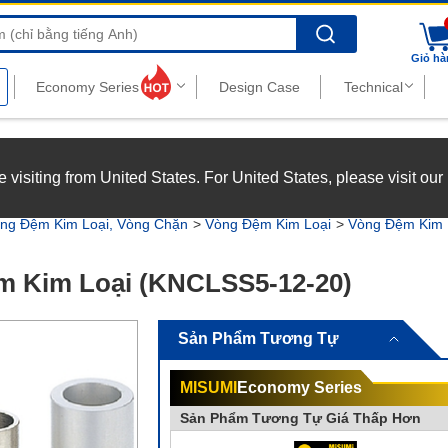
Search
Giỏ hà
nghiệp với chế độ đãi ngộ hấp dẫn.
Xem chi tiết
’re visiting from United States. For United States, please visit ou
joy top-tier benefits at MISUMI Vietnam.
See more
ng Đệm Kim Loại, Vòng Chặn
Vòng Đệm Kim Loại
Vòng Đệm Kim 
m Kim Loại (KNCLSS5-12-20)
Sản Phẩm Tương Tự
MISUMI
Economy Series
Sản Phẩm Tương Tự Giá Thấp Hơn