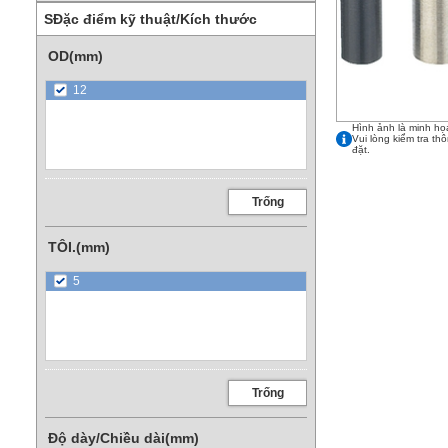
SĐặc điểm kỹ thuật/Kích thước
OD(mm)
12
Hình ảnh là minh họ
Vui lòng kiểm tra th
đặt.
Trống
TÔI.(mm)
5
Trống
Độ dày/Chiều dài(mm)