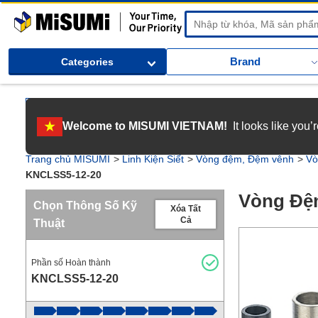
MiSUMi
Brand
Categories
[Tuyển dụng] Gia nhập MISUMI Việt Nam! Nắm bắt cơ hội bứt phá sự 
Welcome to MISUMI VIETNAM!
It looks like you
[Recruitment] We're hiring! Grab your ultimate career opportunity & en
Trang chủ MISUMI
Linh Kiện Siết
Vòng đệm, Đệm vênh
Vò
KNCLSS5-12-20
Vòng Đệ
Chọn Thông Số Kỹ
Xóa Tất
Cả
Thuật
Phần số Hoàn thành
KNCLSS5-12-20