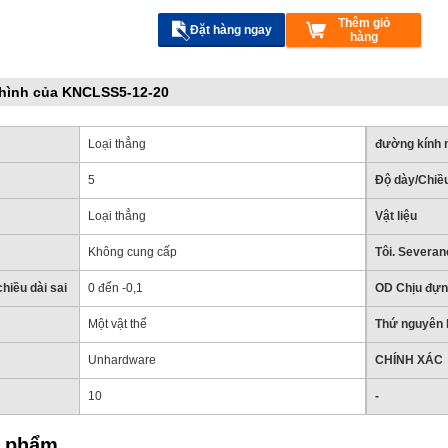
Thêm giỏ
Đặt hàng ngay
hàng
hình của KNCLSS5-12-20
Loại thẳng
đường kính 
5
Độ dày/Chiều
Loại thẳng
Vật liệu
Không cung cấp
Tôi. Severan
hiều dài sai
0 đến -0,1
OD Chịu đựn
Một vật thể
Thứ nguyên l
Unhardware
CHÍNH XÁC
10
-
n phẩm