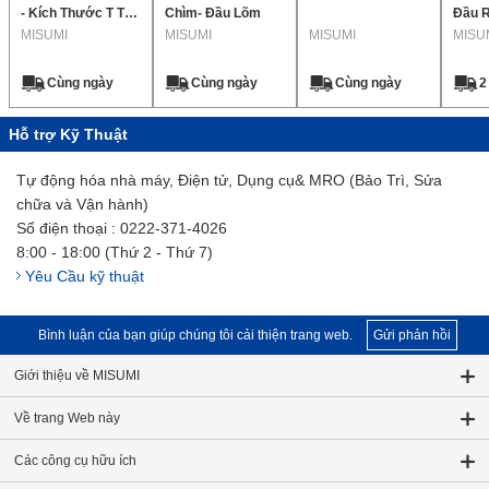
- Kích Thước T Tùy
Chìm- Đầu Lõm
Đầu R
Chọn, Lớp Chính
MISUMI
MISUMI
MISUMI
Đầu R
MISU
Xác
Cùng ngày
Cùng ngày
Cùng ngày
2
Hỗ trợ Kỹ Thuật
Tự động hóa nhà máy, Điện tử, Dụng cụ& MRO (Bảo Trì, Sửa
chữa và Vận hành)
Số điện thoại : 0222-371-4026
8:00 - 18:00 (Thứ 2 - Thứ 7)
Yêu Cầu kỹ thuật
Bình luận của bạn giúp chúng tôi cải thiện trang web.
Gửi phản hồi
Giới thiệu về MISUMI
Về trang Web này
Các công cụ hữu ích