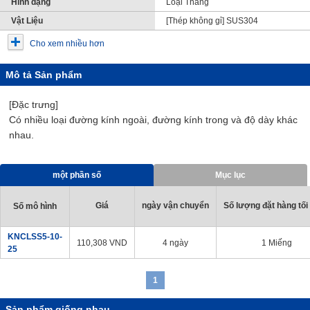
Hình dạng
Loại Thẳng
Vật Liệu
[Thép không gỉ] SUS304
Cho xem nhiều hơn
Mô tả Sản phẩm
[Đặc trưng]
Có nhiều loại đường kính ngoài, đường kính trong và độ dày khác
nhau.
một phần số
Mục lục
Giá
ngày vận chuyển
Số lượng đặt hàng tối 
Số mô hình
KNCLSS5-10-
110,308
VND
4 ngày
1 Miếng
25
1
Sản phẩm giống nhau