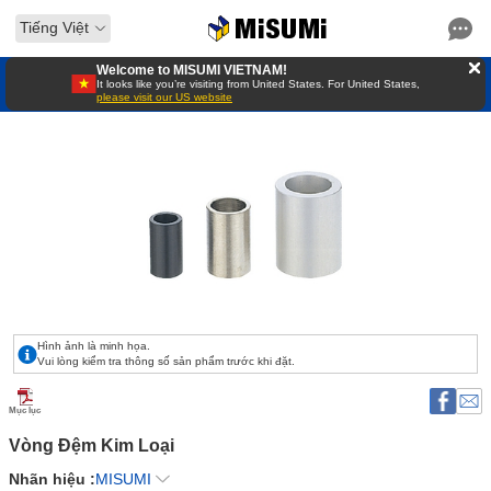
Tiếng Việt
Welcome to MISUMI VIETNAM!
It looks like you’re visiting from United States. For United States,
please visit our US website
Hình ảnh là minh họa.
Vui lòng kiểm tra thông số sản phẩm trước khi đặt.
Mục lục
Vòng Đệm Kim Loại 
Nhãn hiệu :
MISUMI