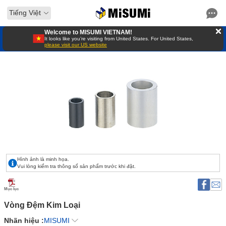
Tiếng Việt
Welcome to MISUMI VIETNAM!
It looks like you’re visiting from United States. For United States,
please visit our US website
Hình ảnh là minh họa.
Vui lòng kiểm tra thông số sản phẩm trước khi đặt.
Mục lục
Vòng Đệm Kim Loại 
Nhãn hiệu :
MISUMI