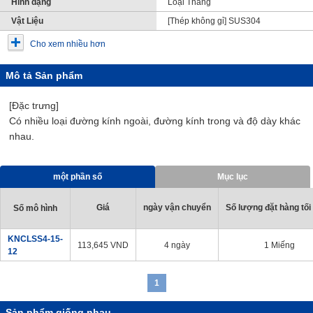
Hình dạng
Loại Thẳng
Vật Liệu
[Thép không gỉ] SUS304
Cho xem nhiều hơn
Mô tả Sản phẩm
[Đặc trưng]
Có nhiều loại đường kính ngoài, đường kính trong và độ dày khác
nhau.
một phần số
Mục lục
Giá
ngày vận chuyển
Số lượng đặt hàng tối 
Số mô hình
KNCLSS4-15-
113,645
VND
4 ngày
1 Miếng
12
1
Sản phẩm giống nhau