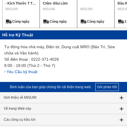
- Kích Thước T Tùy
Chìm- Đầu Lõm
Đầu R
Chọn, Lớp Chính
MISUMI
MISUMI
MISUMI
Đầu R
MISU
Xác
Cùng ngày
Cùng ngày
Cùng ngày
2
Hỗ trợ Kỹ Thuật
Tự động hóa nhà máy, Điện tử, Dụng cụ& MRO (Bảo Trì, Sửa
chữa và Vận hành)
Số điện thoại : 0222-371-4026
8:00 - 18:00 (Thứ 2 - Thứ 7)
Yêu Cầu kỹ thuật
Bình luận của bạn giúp chúng tôi cải thiện trang web.
Gửi phản hồi
Giới thiệu về MISUMI
Về trang Web này
Các công cụ hữu ích