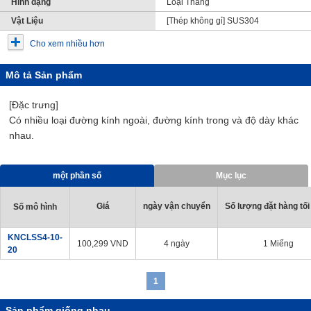
Hình dạng
Loại Thẳng
Vật Liệu
[Thép không gỉ] SUS304
Cho xem nhiều hơn
Mô tả Sản phẩm
[Đặc trưng]
Có nhiều loại đường kính ngoài, đường kính trong và độ dày khác
nhau.
một phần số
Mục lục
Giá
ngày vận chuyển
Số lượng đặt hàng tối
Số mô hình
KNCLSS4-10-
100,299
VND
4 ngày
1 Miếng
20
1
Sản phẩm giống nhau