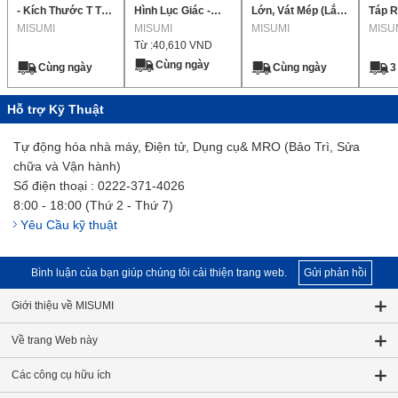
- Kích Thước T Tùy
Hình Lục Giác -
Lớn, Vát Mép (Lắp
Táp R
Chọn, Lớp Chính
MISUMI
Loại Urethane
MISUMI
Chặt)
MISUMI
MISU
Từ :
40,610
VND
Xác
Cùng ngày
Cùng ngày
Cùng ngày
3
Hỗ trợ Kỹ Thuật
Tự động hóa nhà máy, Điện tử, Dụng cụ& MRO (Bảo Trì, Sửa
chữa và Vận hành)
Số điện thoại : 0222-371-4026
8:00 - 18:00 (Thứ 2 - Thứ 7)
Yêu Cầu kỹ thuật
Bình luận của bạn giúp chúng tôi cải thiện trang web.
Gửi phản hồi
Giới thiệu về MISUMI
Về trang Web này
Các công cụ hữu ích