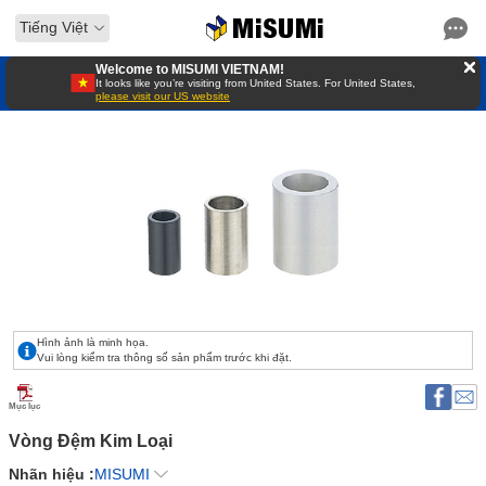
Tiếng Việt
Welcome to MISUMI VIETNAM!
It looks like you’re visiting from United States. For United States,
please visit our US website
Hình ảnh là minh họa.
Vui lòng kiểm tra thông số sản phẩm trước khi đặt.
Mục lục
Vòng Đệm Kim Loại 
Nhãn hiệu :
MISUMI