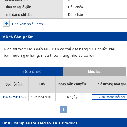
Hình dạng lỗ gắn
Đầu chéo
hình dạng chi tiết
Đầu chảo
Cho xem nhiều hơn
Mô tả Sản phẩm
Kích thước từ M3 đến M6. Bạn có thể đặt hàng từ 1 chiếc. Nếu
bạn muốn giữ hàng, mua theo thùng nhỏ sẽ có lợi.
một phần số
Mục lục
Giá
ngày vận chuyển
Số lượng mỗi gói
Số mô hình
BOX-PSET3-8
925,634
VND
4 ngày
2000 miếng mỗi gói
1
Unit Examples Related to This Product