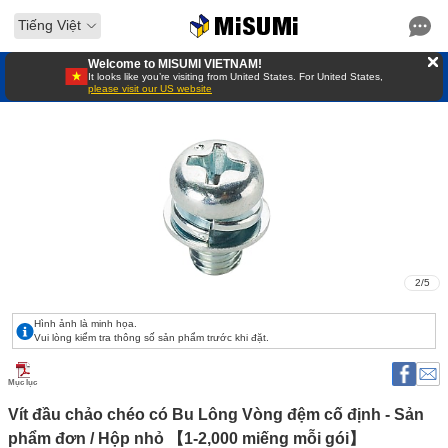
Tiếng Việt
Welcome to MISUMI VIETNAM!
It looks like you’re visiting from United States. For United States,
please visit our US website
2
/
5
Hình ảnh là minh họa.
Vui lòng kiểm tra thông số sản phẩm trước khi đặt.
Mục lục
Vít đầu chảo chéo có Bu Lông Vòng đệm cố định - Sản 
phẩm đơn / Hộp nhỏ 【1-2,000 miếng mỗi gói】 