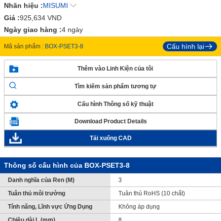
Nhãn hiệu :
MISUMI
Giá :
925,634
VND
Ngày giao hàng :
4 ngày
Cấu hình lại
Mã sản phẩm :
BOX-PSET3-8
Thêm vào Linh Kiện của tôi
Tìm kiếm sản phẩm tương tự
Cấu hình Thông số kỹ thuật
Download Product Details
Tải xuống CAD
Thông số cấu hình của BOX-PSET3-8
Danh nghĩa của Ren (M)
3
Tuân thủ môi trường
Tuân thủ RoHS (10 chất)
Tính năng, Lĩnh vực Ứng Dụng
Không áp dụng
Chiều dài L (mm)
8