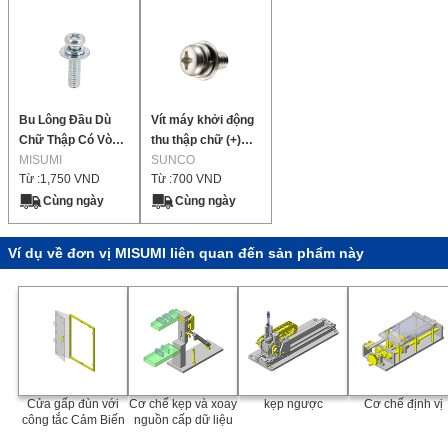
Bu Lông Đầu Dù
Vít máy khởi động
Chữ Thập Có Vòng
thu thập chữ (+)
Đệm
MISUMI
P=3 (lắp ráp
SUNCO
Từ :
1,750
VND
Từ :
700
VND
SW+JIS W) 【1-
4,000 miếng mỗi
Cùng ngày
Cùng ngày
gói】
Ví dụ về đơn vị MISUMI liên quan đến sản phẩm này
Cửa gấp đùn với
Cơ chế kẹp và xoay
kẹp ngược
Cơ chế định vị
công tắc Cảm Biến
nguồn cấp dữ liệu