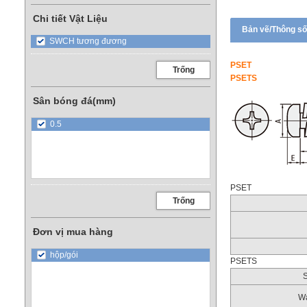
Chi tiết Vật Liệu
Bản vẽ/Thông số
SWCH tương đương
PSET
Trống
PSETS
Sân bóng đá(mm)
0.5
PSET
Trống
Đơn vị mua hàng
hộp/gói
PSETS
W