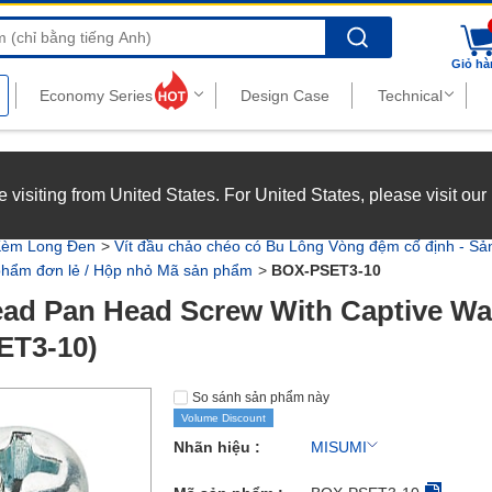
Search
Giỏ hà
nghiệp với chế độ đãi ngộ hấp dẫn.
Xem chi tiết
’re visiting from United States. For United States, please visit ou
joy top-tier benefits at MISUMI Vietnam.
See more
Kèm Long Đen
Vít đầu chảo chéo có Bu Lông Vòng đệm cố định - S
 phẩm đơn lẻ / Hộp nhỏ Mã sản phẩm
BOX-PSET3-10
ad Pan Head Screw With Captive Wash
ET3-10)
So sánh sản phẩm này
Volume Discount
Nhãn hiệu :
MISUMI