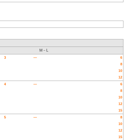
M－L
3
—
6
8
10
12
4
—
6
8
10
12
15
5
—
8
10
12
15