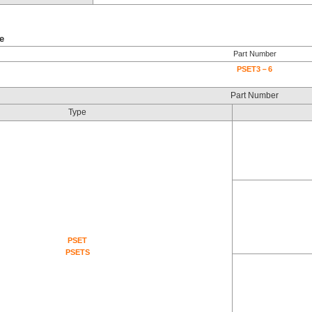
e
Part Number
PSET3－6
Part Number
Type
PSET
PSETS