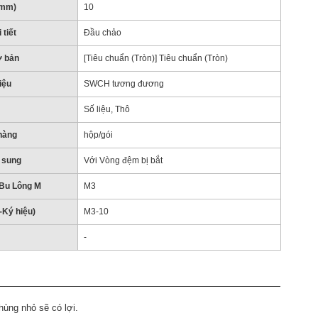
(mm)
10
 tiết
Đầu chảo
ơ bản
[Tiêu chuẩn (Tròn)] Tiêu chuẩn (Tròn)
iệu
SWCH tương đương
Số liệu, Thô
hàng
hộp/gói
 sung
Với Vòng đệm bị bắt
Bu Lông M
M3
-Ký hiệu)
M3-10
-
ùng nhỏ sẽ có lợi.