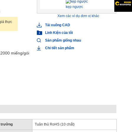
kẹp ngược
i
Xem các ví dụ đơn vị khác
iá thực
Tải xuống CAD
Linh Kiện của tôi
Sản phẩm giống nhau
Chi tiết sản phẩm
2000 miếng/gói
 trường
Tuân thủ RoHS (10 chất)