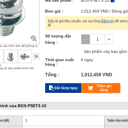
Mã sản phẩm :
BOX-PSET3-10
Đơn giá
1,012,459
VND
/ Đóng gó
Đây là giá tiêu chuẩn, xin vui lòng
Đăng ký
để xem g
tế
Số lượng đặt
hàng
ấp vào hình ảnh để phóng to
Sản phẩm này bao gồm 
Thời gian xuất
4 ngày
hàng
a.
ông số sản phẩm trước khi
Tổng
1,012,459
VND
Thêm giỏ
Đặt hàng ngay
hàng
hình của BOX-PSET3-10
en (M)
3
Tuân thủ môi