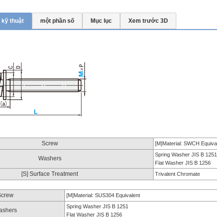
 kỹ thuật
một phần số
Mục lục
Xem trước 3D
Screw
[M]Material: SWCH Equiva
Spring Washer JIS B 1251
Washers
Flat Washer JIS B 1256
[S] Surface Treatment
Trivalent Chromate
Screw
[M]Material: SUS304 Equivalent
Spring Washer JIS B 1251
ashers
Flat Washer JIS B 1256