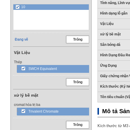
Tính năng, Lĩnh 
10
Hình dạng lỗ gắn
Vật Liệu
xử lý bề mặt
Đang vẽ
Trống
Sân bóng đá
Vật Liệu
Hình Dạng Đầu R
Thép
Ứng Dụng
SWCH Equivalent
Giấy chứng nhận 
Trống
Kích thước (Ký hi
xử lý bề mặt
Tên tiêu chuẩn (Vậ
cromat hóa trị ba
Mô tả Sả
Trivalent Chromate
Trống
Kích thước từ M3 đ