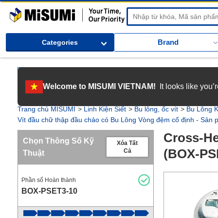
MiSUMi
Brand
Categories
[Tuyển dụng] Gia nhập MISUMI Việt Nam! Nắm bắt cơ hội bứt phá sự 
Welcome to MISUMI VIETNAM!
It looks like you
[Recruitment] We're hiring! Grab your ultimate career opportunity & en
Trang chủ MISUMI
Linh Kiện Siết
Bu lông, ốc vít
Bu Lông 
Vít đầu chữ thập đầu chảo có Bu Lông Vòng đệm cố định - Sản
Cross-He
Chọn Thông Số Kỹ
Xóa Tất
(BOX-PS
Cả
Thuật
Phần số Hoàn thành
BOX-PSET3-10