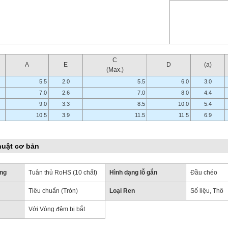
C
A
E
D
(a)
(Max.)
5.5
2.0
5.5
6.0
3.0
7.0
2.6
7.0
8.0
4.4
9.0
3.3
8.5
10.0
5.4
10.5
3.9
11.5
11.5
6.9
huật cơ bản
ờng
Tuân thủ RoHS (10 chất)
Hình dạng lỗ gắn
Đầu chéo
Tiêu chuẩn (Tròn)
Loại Ren
Số liệu, Thô
Với Vòng đệm bị bắt