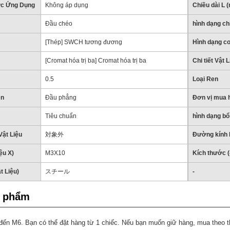
vực Ứng Dụng
Không áp dụng
Chiều dài L 
Đầu chéo
hình dạng chi
[Thép] SWCH tương đương
Hình dạng c
[Cromat hóa trị ba] Cromat hóa trị ba
Chi tiết Vật L
0.5
Loại Ren
en
Đầu phẳng
Đơn vị mua 
Tiêu chuẩn
hình dạng bổ
Vật Liệu
対象外
Đường kính 
ệu X)
M3X10
Kích thước (
t Liệu)
スチール
-
n phẩm
ến M6. Bạn có thể đặt hàng từ 1 chiếc. Nếu bạn muốn giữ hàng, mua theo th