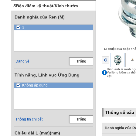
SĐặc điểm kỹ thuật/Kích thước
Danh nghĩa của Ren (M)
3
Di chuột qua hoặc nh
Đang vẽ
Trống
Hình ảnh là minh họ
Vui lòng kiểm tra th
Tính năng, Lĩnh vực Ứng Dụng
đặt.
Không áp dụng
Thông số cấu 
Thông tin chi tiết
Trống
Danh nghĩa của R
Chiều dài L (mm)(mm)