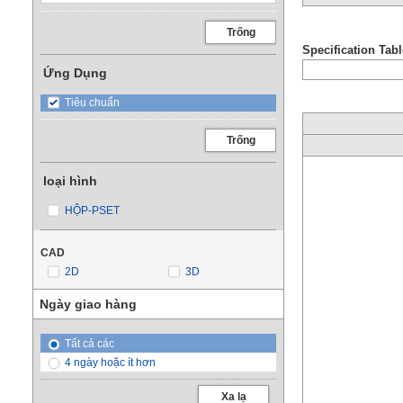
Trống
Specification Tabl
Ứng Dụng
Tiêu chuẩn
Trống
loại hình
HỘP-PSET
CAD
2D
3D
Ngày giao hàng
Tất cả các
4 ngày hoặc ít hơn
Xa lạ