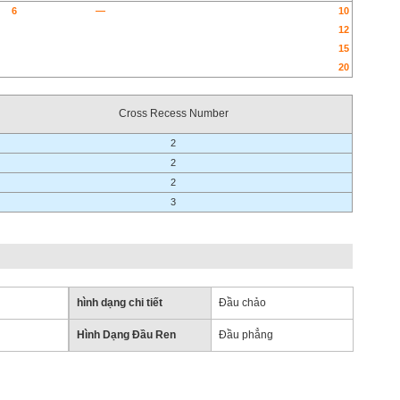
6
—
10
12
15
20
Cross Recess Number
2
2
2
3
hình dạng chi tiết
Đầu chảo
Hình Dạng Đầu Ren
Đầu phẳng