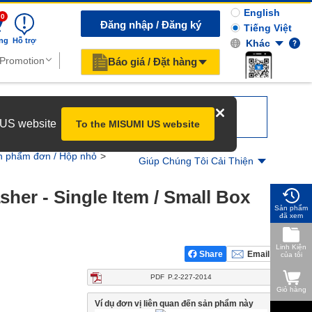
English
0
Đăng nhập / Đăng ký
Tiếng Việt
ng
Hỗ trợ
Khác
Báo giá / Đặt hàng
r US website
To the MISUMI US website
ản phẩm đơn / Hộp nhỏ
Giúp Chúng Tôi Cải Thiện
er - Single Item / Small Box 
Sản phẩm
đã xem
Linh Kiện
Share
Email
của tôi
PDF
P.2-227-2014
Giỏ hàng
Ví dụ đơn vị liên quan đến sản phẩm này