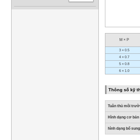
M × P
3 × 0.5
4 × 0.7
5 × 0.8
6 × 1.0
Thông số kỹ t
Tuân thủ môi trư
Hình dạng cơ bản
hình dạng bổ sung