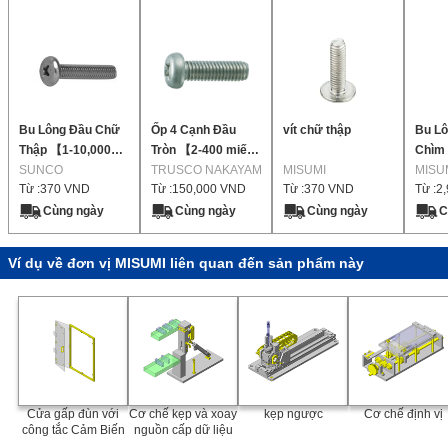
Bu Lông Đầu Chữ
Ốp 4 Cạnh Đầu
vít chữ thập
Bu Lô
Thập 【1-10,000
Tròn 【2-400 miếng
Chìm
miếng mỗi gói】
SUNCO
mỗi gói】
TRUSCO NAKAYAMA
MISUMI
- Vòn
MISU
Từ :
370
VND
Từ :
150,000
VND
Từ :
370
VND
Từ :
2
Vênh,
khóa 
Cùng ngày
Cùng ngày
Cùng ngày
C
Ví dụ về đơn vị MISUMI liên quan đến sản phẩm này
Cửa gấp đùn với
Cơ chế kẹp và xoay
kẹp ngược
Cơ chế định vị
công tắc Cảm Biến
nguồn cấp dữ liệu