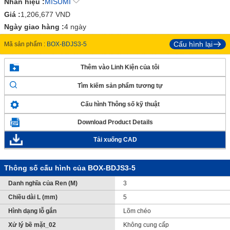
Nhãn hiệu :
MISUMI
Giá :
1,206,677
VND
Ngày giao hàng :
4 ngày
Cấu hình lại
Mã sản phẩm :
BOX-BDJS3-5
Thêm vào Linh Kiện của tôi
Tìm kiếm sản phẩm tương tự
Cấu hình Thông số kỹ thuật
Download Product Details
Tải xuống CAD
Thông số cấu hình của BOX-BDJS3-5
Danh nghĩa của Ren (M)
3
Chiều dài L (mm)
5
Hình dạng lỗ gắn
Lõm chéo
Xử lý bề mặt_02
Không cung cấp