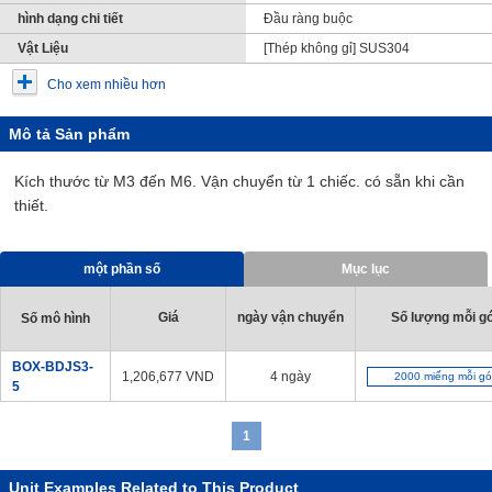
hình dạng chi tiết
Đầu ràng buộc
Vật Liệu
[Thép không gỉ] SUS304
Cho xem nhiều hơn
Mô tả Sản phẩm
Kích thước từ M3 đến M6. Vận chuyển từ 1 chiếc. có sẵn khi cần
thiết.
một phần số
Mục lục
Giá
ngày vận chuyển
Số lượng mỗi gó
Số mô hình
BOX-BDJS3-
1,206,677
VND
4 ngày
2000 miếng mỗi gó
5
1
Unit Examples Related to This Product