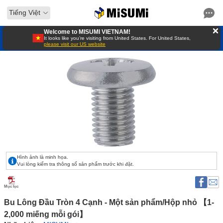
Tiếng Việt
Welcome to MISUMI VIETNAM!
It looks like you’re visiting from United States. For United States,
please visit our US website
Hình ảnh là minh họa.
Vui lòng kiểm tra thông số sản phẩm trước khi đặt.
Mục lục
Bu Lông Đầu Tròn 4 Cạnh - Một sản phẩm/Hộp nhỏ 【1-
2,000 miếng mỗi gói】 