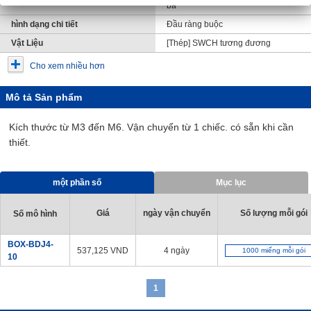
ba
hình dạng chi tiết
Đầu ràng buộc
Vật Liệu
[Thép] SWCH tương đương
Cho xem nhiều hơn
Mô tả Sản phẩm
Kích thước từ M3 đến M6. Vận chuyển từ 1 chiếc. có sẵn khi cần
thiết.
một phần số
Mục lục
Giá
ngày vận chuyển
Số lượng mỗi gói
Số mô hình
BOX-BDJ4-
537,125
VND
4 ngày
1000 miếng mỗi gói
10
1