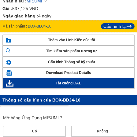
Nhãn hiệu :
MISUMI
Giá :
537,125
VND
Ngày giao hàng :
4 ngày
Cấu hình lại
Mã sản phẩm :
BOX-BDJ4-10
Thêm vào Linh Kiện của tôi
Tìm kiếm sản phẩm tương tự
Cấu hình Thông số kỹ thuật
Download Product Details
Tải xuống CAD
Thông số cấu hình của BOX-BDJ4-10
Danh nghĩa của Ren (M)
4
Mở bằng Ứng Dụng MISUMI ?
Chiều dài L (mm)
10
Hình dạng lỗ gắn
Lõm chéo
Có
Không
[Cromat hóa trị ba] Cromat hóa trị
Xử lý bề mặt_02