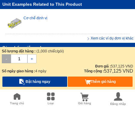
Unit Examples Related to This Product
Cơ chế định vị
Xem các ví dụ đơn vị khác
Sản phẩm giống nhau
Số lượng đặt hàng :
(1,000 chiếc/gói)
-
+
Đơn giá :
537,125
VND
537,125
VND
Số ngày giao hàng :
4 ngày
Tổng cộng :
Đặt hàng ngay
Thêm giỏ hàng
Vít Đầu Nấm Chữ
Vít Đầu Nấm Chữ
Tấm kẹp cho Đại
Bu Lô
Thập - Thép không
Thập - Thép
mở Loại S
secto
Trang chủ
Loại
Giỏ hàng
Đăng nhập
78
gỉ 【130-8,000
Carbon 【400-
【1-3,
SUN
Từ :
232,813
VND
Từ :
255,386
VND
Từ :
42,883
VND
Từ :
1
miếng mỗi gói】
10,000 miếng mỗi
mỗi 
gói】
15 ngày
17 ngày
Cùng ngày
4
Sản phẩm bổ sung