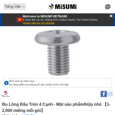
Tiếng Việt
Welcome to MISUMI VIETNAM!
It looks like you’re visiting from United States. For United States,
please visit our US website
Hình ảnh là minh họa.
Vui lòng kiểm tra thông số sản phẩm trước khi đặt.
Mục lục
Bu Lông Đầu Tròn 4 Cạnh - Một sản phẩm/Hộp nhỏ 【1-
2,000 miếng mỗi gói】 