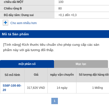
chiều dài MỘT
100
Chiều rộng B
80
Độ dày tấm: Dung sai
+0,1 đến +0,3
Cho xem nhiều hơn
Mô tả Sản phẩm
[Tính năng]·Kích thước tiêu chuẩn cho phép cung cấp các sản
phẩm này với giá tương đối thấp.
một phần số
Mục lục
Giá
ngày vận chuyển
Số lượng đặt hàng tối
Số mô hình
SS6F-100-80-
317,826
VND
14 ngày
1 Miếng
20
1