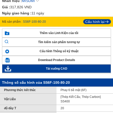
Nhãn hiệu :
MISUMI
Giá :
317,826
VND
Ngày giao hàng :
11 ngày
Cấu hình lại
Mã sản phẩm :
SS6F-100-80-20
Thêm vào Linh Kiện của tôi
Tìm kiếm sản phẩm tương tự
Cấu hình Thông số kỹ thuật
Download Product Details
Tải xuống CAD
Thông số cấu hình của SS6F-100-80-20
Phương thức kết thúc
Phay 6 bề mặt (6F)
[Thép Kết Cấu, Thép Carbon]
Vật Liệu
SS400
độ dày T
20