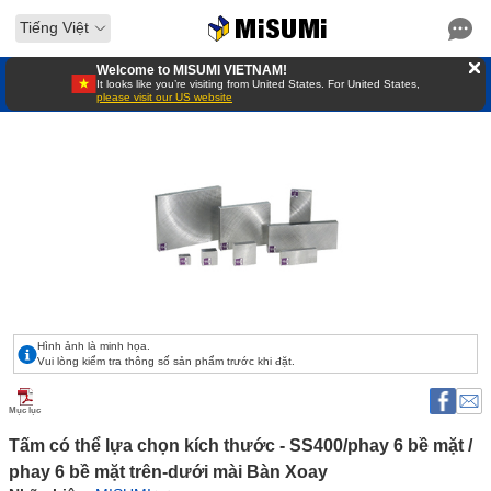
Tiếng Việt
Welcome to MISUMI VIETNAM!
It looks like you’re visiting from United States. For United States,
please visit our US website
Hình ảnh là minh họa.
Vui lòng kiểm tra thông số sản phẩm trước khi đặt.
Mục lục
Tấm có thể lựa chọn kích thước - SS400/phay 6 bề mặt / 
phay 6 bề mặt trên-dưới mài Bàn Xoay 