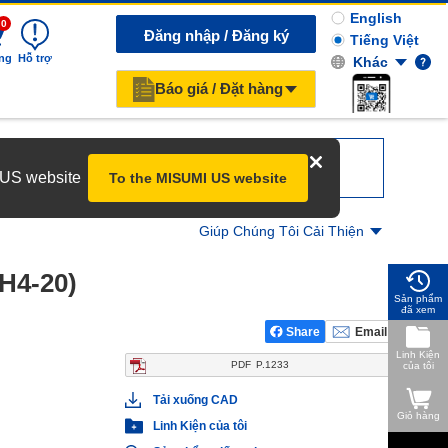
English
0
Đăng nhập / Đăng ký
Tiếng Việt
ng
Hỗ trợ
Khác
Báo giá / Đặt hàng
r US website
To the MISUMI US website
Giúp Chúng Tôi Cải Thiện
H4-20)
Sản phẩm
đã xem
Share
Email
Linh Kiện
PDF
P.1233
của tôi
Tải xuống CAD
Giỏ hàng
Linh Kiện của tôi