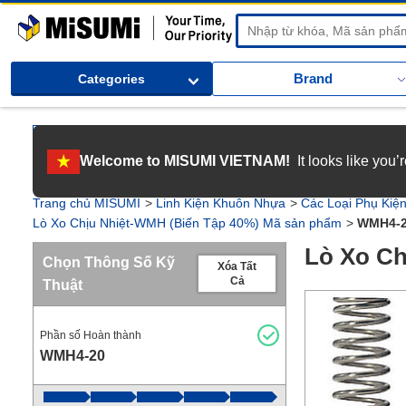
MiSUMi
Brand
Categories
[Tuyển dụng] Gia nhập MISUMI Việt Nam! Nắm bắt cơ hội bứt phá sự 
Welcome to MISUMI VIETNAM!
It looks like you
[Recruitment] We're hiring! Grab your ultimate career opportunity & en
Trang chủ MISUMI
Linh Kiện Khuôn Nhựa
Các Loại Phụ Kiệ
Lò Xo Chịu Nhiệt-WMH (Biến Tập 40%) Mã sản phẩm
WMH4-
Lò Xo Ch
Chọn Thông Số Kỹ
Xóa Tất
Cả
Thuật
Phần số Hoàn thành
WMH4-20