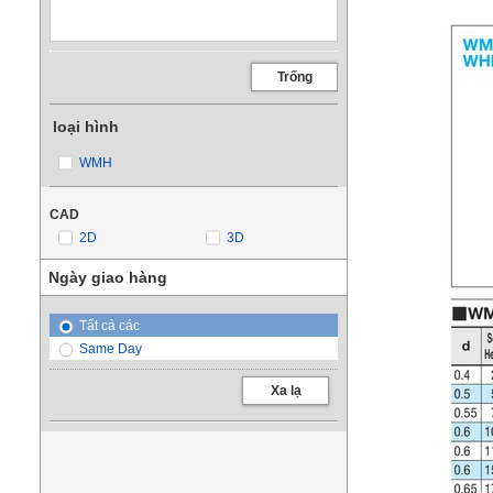
Trống
loại hình
WMH
CAD
2D
3D
Ngày giao hàng
Tất cả các
Same Day
Xa lạ