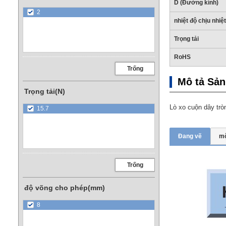
D (Đường kính)
2
nhiệt độ chịu nhiệt
Trọng tải
RoHS
Trống
Mô tả Sả
Trọng tải(N)
Lò xo cuộn dây trò
15.7
Đang vẽ
mộ
Trống
độ võng cho phép(mm)
8