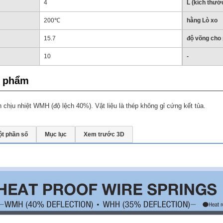
4
L (kích thướ
200℃
hằng Lò xo
15.7
độ võng cho
10
-
n phẩm
n chịu nhiệt WMH (độ lệch 40%). Vật liệu là thép không gỉ cứng kết tủa.
t phần số
Mục lục
Xem trước 3D