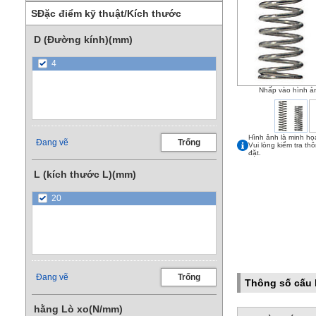
SĐặc điểm kỹ thuật/Kích thước
D (Đường kính)(mm)
4
Nhấp vào hình ả
Hình ảnh là minh họ
Đang vẽ
Trống
Vui lòng kiểm tra th
đặt.
L (kích thước L)(mm)
20
Đang vẽ
Trống
Thông số cấu
hằng Lò xo(N/mm)