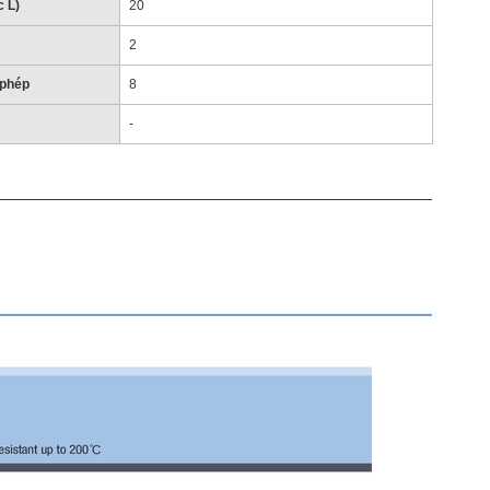
c L)
20
2
 phép
8
-