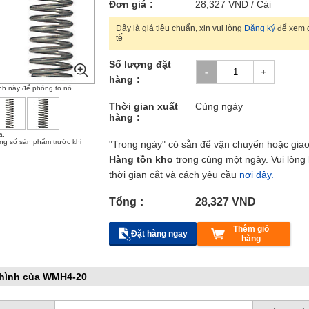
Đơn giá
28,327
VND
/ Cái
Đây là giá tiêu chuẩn, xin vui lòng
Đăng ký
để xem g
tế
Số lượng đặt
hàng
nh này để phóng to nó.
Thời gian xuất
Cùng ngày
hàng
a.
ông số sản phẩm trước khi
"Trong ngày" có sẵn để vận chuyển hoặc gia
Hàng tồn kho
trong cùng một ngày. Vui lòng 
thời gian cắt và cách yêu cầu
nơi đây.
Tổng
28,327
VND
Thêm giỏ
Đặt hàng ngay
hàng
 hình của WMH4-20