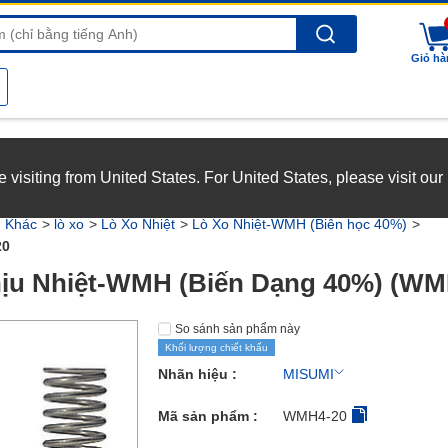
Search
Giỏ hà
nghiệp với chế độ đãi ngộ hấp dẫn.
Xem chi tiết
’re visiting from United States. For United States, please visit ou
joy top-tier benefits at MISUMI Vietnam.
See more
n Khác
lò xo
Lò Xo Nhiệt
Lò Xo Nhiệt-WMH (Biên học 40%)
20
ịu Nhiệt-WMH (Biến Dạng 40%) (WM
So sánh sản phẩm này
Khối lượng chiết khấu
Nhãn hiệu :
MISUMI
Mã sản phẩm :
WMH4-20