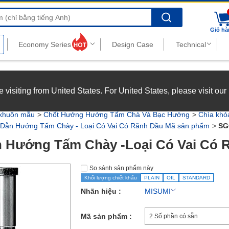
Search
Giỏ hà
nghiệp với chế độ đãi ngộ hấp dẫn.
Xem chi tiết
’re visiting from United States. For United States, please visit ou
joy top-tier benefits at MISUMI Vietnam.
See more
 khuôn mẫu
Chốt Hướng Hướng Tấm Chà Và Bạc Hướng
Chìa khó
Dẫn Hướng Tấm Chày - Loại Có Vai Có Rãnh Dầu Mã sản phẩm
SG
 Hướng Tấm Chày -Loại Có Vai Có 
So sánh sản phẩm này
Khối lượng chiết khấu
PLAIN
OIL
STANDARD
Nhãn hiệu :
MISUMI
Mã sản phẩm :
2 Số phần có sẵn