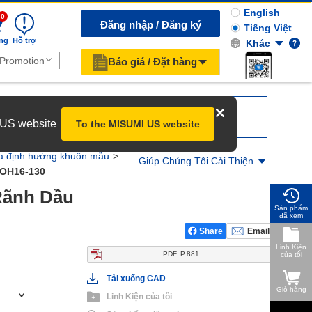
English
0
Đăng nhập / Đăng ký
Tiếng Việt
ng
Hỗ trợ
Khác
Báo giá / Đặt hàng
r US website
To the MISUMI US website
a định hướng khuôn mẫu
Giúp Chúng Tôi Cải Thiện
OH16-130
Rãnh Dầu
Sản phẩm
đã xem
Share
Email
Linh Kiện
PDF
P.881
của tôi
Tải xuống CAD
Giỏ hàng
Linh Kiện của tôi