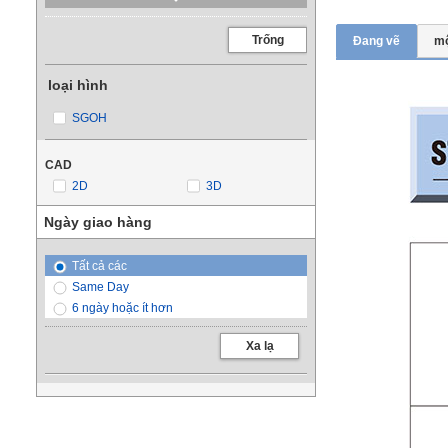
100
110
Trống
Đang vẽ
mộ
120
130
loại hình
140
SGOH
CAD
2D
3D
Ngày giao hàng
Tất cả các
Same Day
6 ngày hoặc ít hơn
Xa lạ