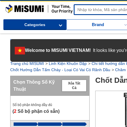
MiSUMi
Brand
Categories
[Tuyển dụng] Gia nhập MISUMI Việt Nam! Nắm bắt cơ hội bứt phá sự 
Welcome to MISUMI VIETNAM!
It looks like you
[Recruitment] We're hiring! Grab your ultimate career opportunity & en
Trang chủ MISUMI
Linh Kiện Khuôn Dập
Chi tiết hướng dẫn
Chốt Hướng Dẫn Tấm Chày - Loại Có Vai Có Rãnh Dầu
Chăm 
Chốt Dẫn
Chọn Thông Số Kỹ
Xóa Tất
Cả
Thuật
Số bộ phận không đầy đủ
(
2
Số bộ phận có sẵn
)