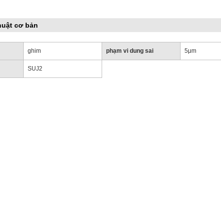
huật cơ bản
ghim
phạm vi dung sai
5μm
SUJ2