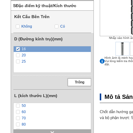
SĐặc điểm kỹ thuật/Kích thước
Kết Cấu Bên Trên
Không
Có
Nhấp vào hình ả
D (Đường kính trụ)(mm)
16
20
Hình ảnh là minh họ
25
Vui lòng kiểm tra th
đặt.
Trống
L (kích thước L)(mm)
Mô tả Sả
50
Chốt dẫn hướng gạt
60
và bộ phận trượt: 
70
80
90