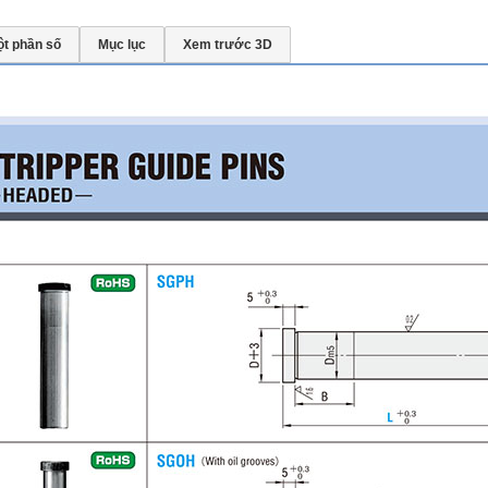
t phần số
Mục lục
Xem trước 3D