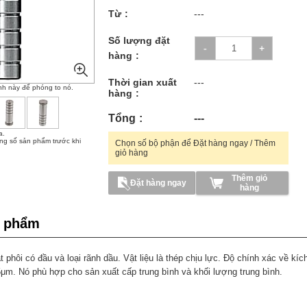
Từ
---
Số lượng đặt
hàng
Thời gian xuất
---
nh này để phóng to nó.
hàng
Tổng
---
a.
ông số sản phẩm trước khi
Chọn số bộ phận để Đặt hàng ngay / Thêm
giỏ hàng
Thêm giỏ
Đặt hàng ngay
hàng
n phẩm
 phôi có đầu và loại rãnh dầu. Vật liệu là thép chịu lực. Độ chính xác về kí
5μm. Nó phù hợp cho sản xuất cấp trung bình và khối lượng trung bình.