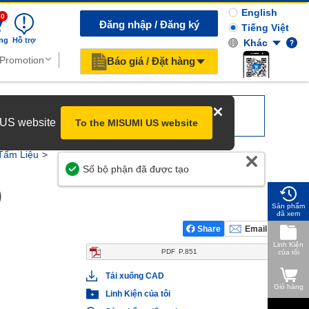
English
0
Đăng nhập / Đăng ký
Tiếng Việt
ng
Hỗ trợ
Khác
Báo giá / Đặt hàng
r US website
To the MISUMI US website
Tấm Liệu
Giúp Chúng Tôi Cải Thiện
)
Sản phẩm
đã xem
Share
Email
Linh Kiện
PDF
P.851
của tôi
Tải xuống CAD
Giỏ hàng
Linh Kiện của tôi