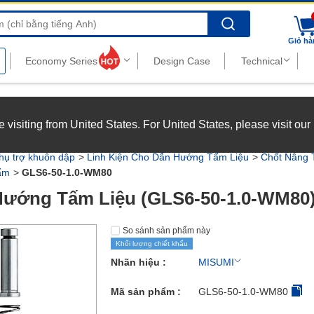
Search
Giỏ hà
nghiệp với chế độ đãi ngộ hấp dẫn.
Xem chi tiết
’re visiting from United States. For United States, please visit ou
joy top-tier benefits at MISUMI Vietnam.
See more
 phụ trợ khuôn dập
Linh Kiện Cho Dẫn Hướng Tấm Liệu
Chốt Nâng 
ẩm
GLS6-50-1.0-WM80
Hướng Tấm Liệu (GLS6-50-1.0-WM80
So sánh sản phẩm này
Khối lượng chiết khấu
Nhãn hiệu :
MISUMI
Mã sản phẩm :
GLS6-50-1.0-WM80