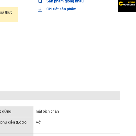
Sản phẩm giống nhau
Chi tiết sản phẩm
iá thực
p dừng
mặt bích chặn
phụ kiện (Lò xo,
Với