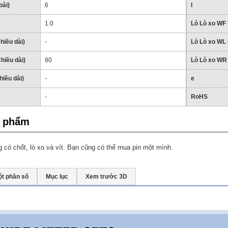
oài)
6
l
1.0
Lò Lò xo WF 
hiều dài)
-
Lò Lò xo WL 
hiều dài)
80
Lò Lò xo WR 
hiều dài)
-
e
-
RoHS
n phẩm
có chốt, lò xo và vít. Bạn cũng có thể mua pin một mình.
t phần số
Mục lục
Xem trước 3D