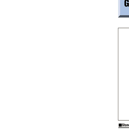
GLS
CAD
2D
3D
Ngày giao hàng
Tất cả các
4 ngày hoặc ít hơn
Xa lạ