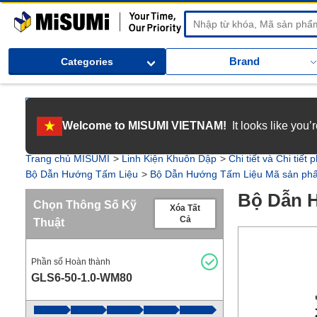
MiSUMi
Brand
Categories
[Tuyển dụng] Gia nhập MISUMI Việt Nam! Nắm bắt cơ hội bứt phá sự 
Welcome to MISUMI VIETNAM!
It looks like you
[Recruitment] We're hiring! Grab your ultimate career opportunity & en
Trang chủ MISUMI
Linh Kiện Khuôn Dập
Chi tiết và Chi tiết
Bộ Dẫn Hướng Tấm Liệu
Bộ Dẫn Hướng Tấm Liệu Mã sản ph
Bộ Dẫn 
Chọn Thông Số Kỹ
Xóa Tất
Cả
Thuật
Phần số Hoàn thành
GLS6-50-1.0-WM80