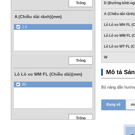
Trống
D (Đường kính ng
A (Chiều dài rãnh)
A (Chiều dài rãnh)(mm)
Lò Lò xo WH FL (C
1.0
Lò Lò xo WM FL (C
Lò Lò xo WT FL (C
W
Trống
Mô tả Sả
Lò Lò xo WM FL (Chiều dài)(mm)
80
Bộ nâng dẫn hướng 
Đang vẽ
mộ
Trống
loại hình