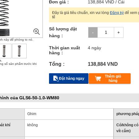
Đơn giá
138,884
VND
/ Cái
Đây là giá tiêu chuẩn, xin vui lòng
Đăng ký
để xem g
tế
Số lượng đặt
hàng
nh này để phóng to nó.
Thời gian xuất
4 ngày
hàng
a.
Tổng
138,884
VND
ông số sản phẩm trước khi
Thêm giỏ
Đặt hàng ngay
hàng
hình của GLS6-50-1.0-WM80
Ghim
phương phá
át khí
không
Có/không có 
vít cắm)