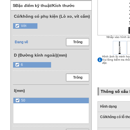
SĐặc điểm kỹ thuật/Kích thước
Có/không có phụ kiện (Lò xo, vít cắm)
Với
Nhấp vào hình ả
Đang vẽ
Trống
D (Đường kính ngoài)(mm)
Hình ảnh là minh họ
Vui lòng kiểm tra th
đặt.
6
Trống
l(mm)
Thông số cấu 
50
Hình dạng
Có/không có lỗ tho